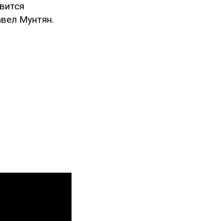
овится
авел Мунтян.