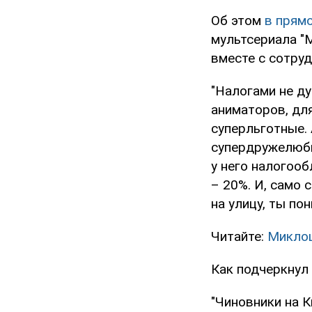
Об этом
в прям
мультсериала "M
вместе с сотруд
"Налогами не д
аниматоров, для
суперльготные. 
супердружелюбн
у него налогооб
– 20%. И, само 
на улицу, ты пон
Читайте:
Миклош
Как подчеркнул 
"Чиновники на К