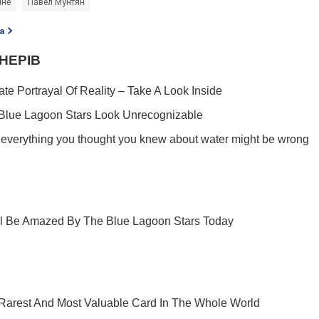
ине
Павел Мунтян
а