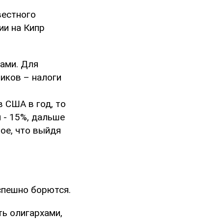
вестного
ии на Кипр
вами. Для
ников – налоги
 США в год, то
 - 15%, дальше
ное, что выйдя
успешно борются.
ть олигархами,