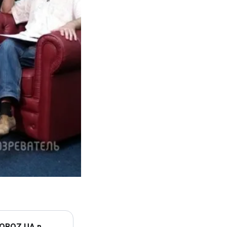
 OBOZ.UA в