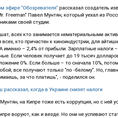
ом эфире "Обозревателя"
рассказал создатель из
r. Freeman" Павел Мунтян, который уехал из Росс
никами своей студии.
ушат, всех кто занимается нематериальными акти
 всех, кто причастен к киноиндустрии, для айтиш
А именно – 2,4% от прибыли. Зарплатные налоги –
ые. Если человек получает до 19 тысяч долларов
ложение 0%. Если больше – то сначала 10%, потом
собой, все получают только "по -белому". Но, глав
имаешь, за что платишь", - поделился он.
 рассказал, когда в Украине снизят налоги
Мунтян, на Кипре тоже есть коррупция, но с ней 
ипре воруют, как и везде. Но они не успевают ста