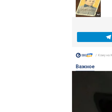
Кому на К
Важное