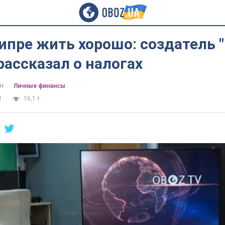
ипре жить хорошо: создатель "
рассказал о налогах
н
Личные финансы
1
16,1 т.