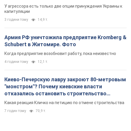
У агрессора есть только две опции принуждения Украины к
капитуляции
3 години тому
14,9 т.
Армия РФ уничтожила предприятие Kromberg &
Schubert в Житомире. Фото
Когда предприятие возобновит работу, пока неизвестно
4 години тому
12,1 т.
Киево-Печерскую лавру закроют 80-метровым
"монстром"? Почему киевские власти
отказались остановить строительство
небоскреба "московского верующего"
Какая реакция Кличко на петицию по отмене строительства
7 годин тому
70,9 т.