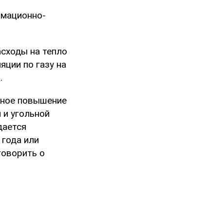
рмационно-
асходы на тепло
ции по газу на
.
анное повышение
 и угольной
дается
 года или
говорить о