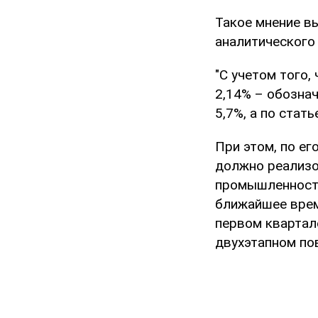
Такое мнение в
аналитического
"С учетом того,
2,14% – обозна
5,7%, а по стать
При этом, по ег
должно реализо
промышленност
ближайшее врем
первом квартале
двухэтапном по