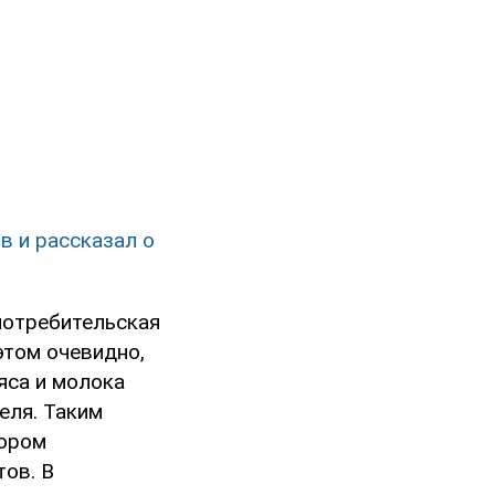
в и рассказал о
 потребительская
этом очевидно,
яса и молока
еля. Таким
тором
тов. В