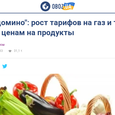
омино": рост тарифов на газ и
 ценам на продукты
нсы
33
31,1 т.