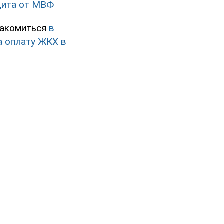
дита от МВФ
накомиться
в
а оплату ЖКХ в