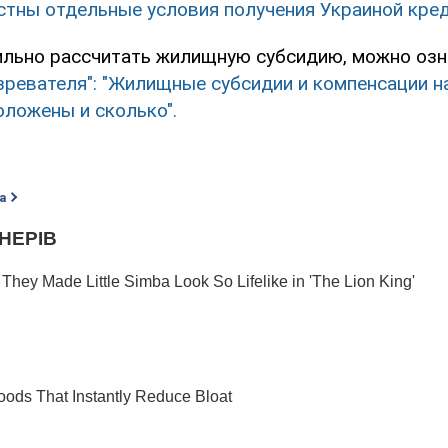
стны отдельные условия получения Украиной кре
вильно рассчитать жилищную субсидию, можно оз
зревателя": "Жилищные субсидии и компенсации н
оложены и сколько".
а