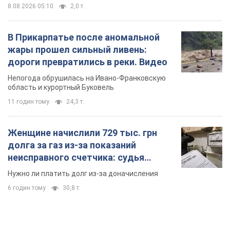
8.08.2026 05:10
2,0 т.
В Прикарпатье после аномальной
жары прошел сильный ливень:
дороги превратились в реки. Видео
Непогода обрушилась на Ивано-Франковскую
область и курортный Буковель
11 годин тому
24,3 т.
Женщине начислили 729 тыс. грн
долга за газ из-за показаний
неисправного счетчика: судья
вынес неожиданное решение
Нужно ли платить долг из-за доначисления
6 годин тому
30,8 т.