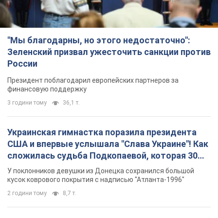
"Мы благодарны, но этого недостаточно":
Зеленский призвал ужесточить санкции против
России
Президент поблагодарил европейских партнеров за
финансовую поддержку
3 години тому
36,1 т.
Украинская гимнастка поразила президента
США и впервые услышала "Слава Украине"! Как
сложилась судьба Подкопаевой, которая 30
лет назад завоевала "золото" Олимпиады
У поклонников девушки из Донецка сохранился большой
кусок коврового покрытия с надписью "Атланта-1996"
2 години тому
8,7 т.