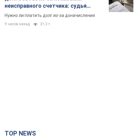
неисправного счетчика: судья
вынес неожиданное решение
Нужно ли платить долг из-за доначисления
9 часов назад
31,3 т.
TOP NEWS