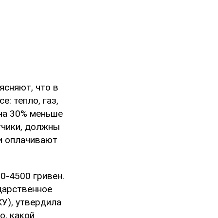
ясняют, что в
: тепло, газ,
 на 30% меньше
етчики, должны
ми оплачивают
0-4500 гривен.
дарственное
У), утвердила
о, какой