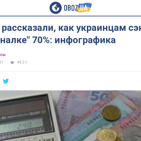
 рассказали, как украинцам с
налке" 70%: инфографика
нсы
01
49,3 т.