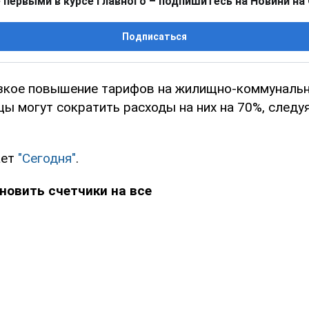
 первыми в курсе главного – подпишитесь на Новини на
Подписаться
зкое повышение тарифов на жилищно-коммунальн
цы могут сократить расходы на них на 70%, следу
ает
"Сегодня"
.
новить счетчики на все