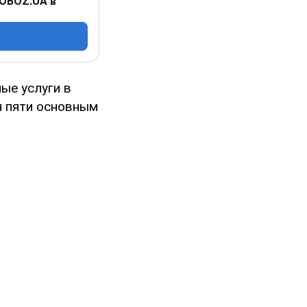
 OBOZ.UA в
ые услуги в
я пяти основным