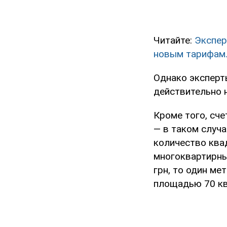
Читайте:
Экспер
новым тарифам
Однако эксперты
действительно н
Кроме того, сч
— в таком случ
количество ква
многоквартирны
грн, то один ме
площадью 70 кв.