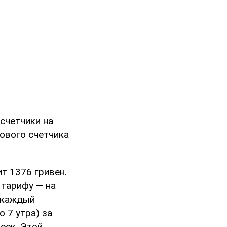
счетчики на
ового счетчика
т 1376 гривен.
 тарифу — на
с каждый
о 7 утра) за
еек. Этой