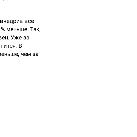
 внедрив все
% меньше. Так,
вен. Уже за
пится. В
меньше, чем за