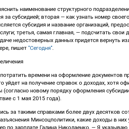
ыяснить наименование структурного подразделени
 за субсидией; вторая — как узнать номер своего
исляется субсидия и название организаций, пред
луги; третья, самая главная, — подсчитать свои 
подаче недостоверных данных придется вернуть и
ере, пишет
"Сегодня"
.
величения
 потратить времени на оформление документов п
о уйдет на получение справок о доходах, хотя оф
ы (согласно новому порядку оформления субсиди
твие с 1 мая 2015 года).
ись за такими справками более двух десятков со
разъяснения Минсоцполитики, какие доходы в них 
ер по зарплате Галина Николаенко. — Я указываю