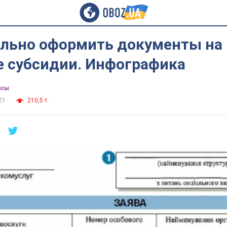
ильно оформить документы на
е субсидии. Инфографика
нсы
21
210,5 т.