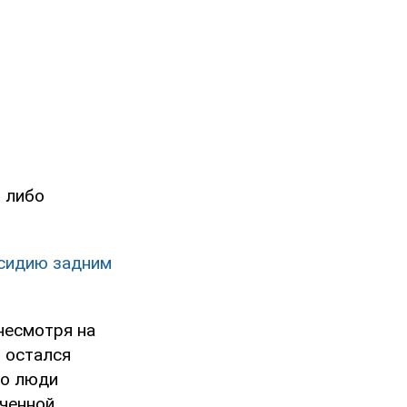
, либо
бсидию задним
несмотря на
 остался
но люди
ченной