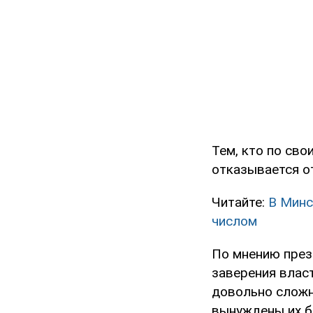
Тем, кто по сво
отказывается от
Читайте:
В Минс
числом
По мнению през
заверения влас
довольно сложны
вынуждены их б