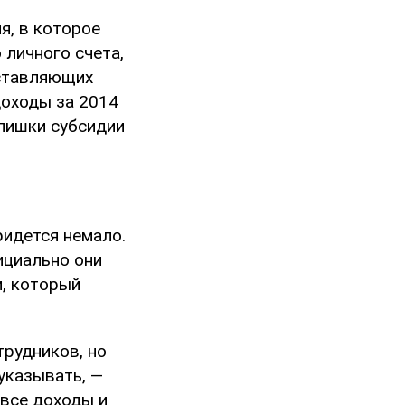
я, в которое
 личного счета,
оставляющих
доходы за 2014
злишки субсидии
ридется немало.
ициально они
и, который
трудников, но
указывать, —
 все доходы и