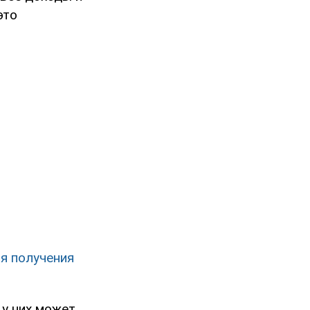
это
я получения
у них может