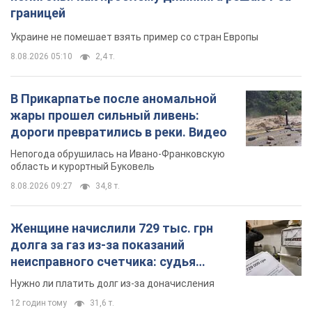
границей
Украине не помешает взять пример со стран Европы
8.08.2026 05:10
2,4 т.
В Прикарпатье после аномальной
жары прошел сильный ливень:
дороги превратились в реки. Видео
Непогода обрушилась на Ивано-Франковскую
область и курортный Буковель
8.08.2026 09:27
34,8 т.
Женщине начислили 729 тыс. грн
долга за газ из-за показаний
неисправного счетчика: судья
вынес неожиданное решение
Нужно ли платить долг из-за доначисления
12 годин тому
31,6 т.