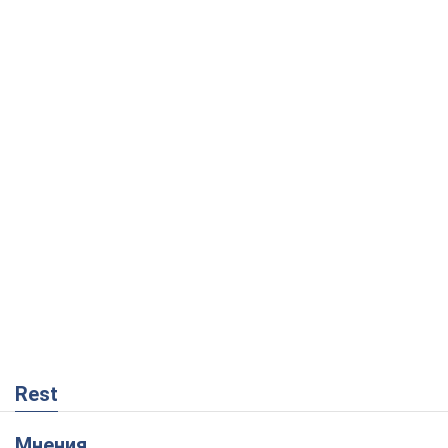
Rest
Мнения
Украинский парадокс, или Почему у
Путина ничего не получилось с
Украиной
Виталий Портников
4,6 т.
Москва выдвигает претензии Пекину: