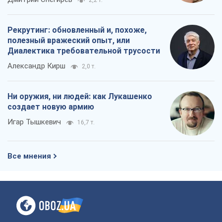
создает новую армию
Игар Тышкевич
16,7 т.
Все мнения
О компании
Команда
Правовая информация
Политика
конфиденциальности
Реклама на сайте
Документы
Редакционная политика
Журналисты OBOZ.UA на месте
событий