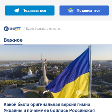
Какой была оригинальная версия гимна
Украины и почему ее боялась Российская
империя: об этом не рассказывают в школе
Государственным символом являются только первый куплет
и припев песни
7 часов назад
30,2 т.
Александру Пономареву – 53: что
известно о трех детях секс-