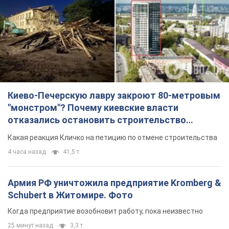
"монстром"? Почему киевские власти
отказались остановить строительство
небоскреба "московского верующего"
Какая реакция Кличко на петицию по отмене строительства
4 часа назад
41,5 т.
Армия РФ уничтожила предприятие Kromberg &
Schubert в Житомире. Фото
Когда предприятие возобновит работу, пока неизвестно
25 минут назад
3,3 т.
МИД Болгарии вызвал украинского посла из-за
инцидента с дроном: что произошло
Беседа состоится 10 августа
4 часа назад
6,0 т.