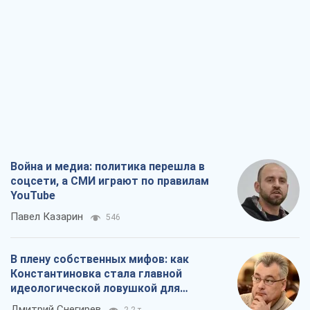
Война и медиа: политика перешла в
соцсети, а СМИ играют по правилам
YouTube
Павел Казарин
546
В плену собственных мифов: как
Константиновка стала главной
идеологической ловушкой для
российских оккупантов
Дмитрий Снегирев
2,2 т.
Рекрутинг: обновленный и, похоже,
полезный вражеский опыт, или
Диалектика требовательной трусости
Александр Кирш
2,0 т.
Ни оружия, ни людей: как Лукашенко