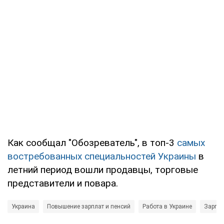
Как сообщал "Обозреватель", в топ-3
самых
востребованных специальностей Украины
в
летний период вошли продавцы, торговые
представители и повара.
Украина
Повышение зарплат и пенсий
Работа в Украине
Зарпла