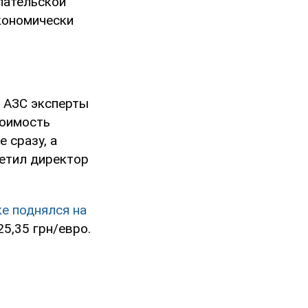
упательской
кономически
м АЗС эксперты
тоимость
 сразу, а
метил директор
е поднялся на
25,35 грн/евро.