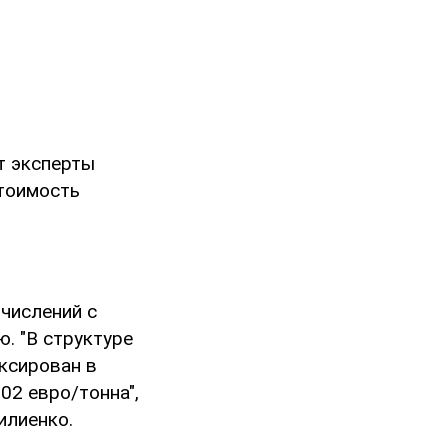
т эксперты
стоимость
числений с
. "В структуре
ксирован в
202 евро/тонна",
илиенко.