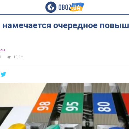
е намечается очередное повыш
нсы
0
19,9 т.