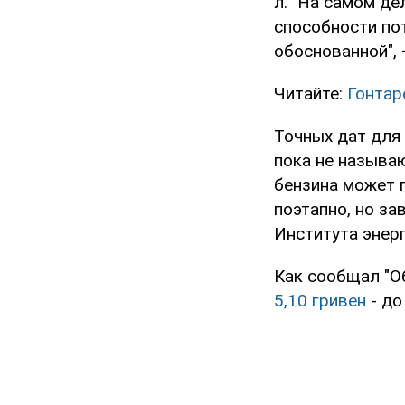
л. "На самом де
способности по
обоснованной", 
Читайте:
Гонтар
Точных дат для
пока не называю
бензина может п
поэтапно, но за
Института энер
Как сообщал "О
5,10 гривен
- до