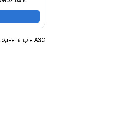
 OBOZ.UA в
поднять для АЗС