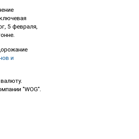
нение
 ключевая
рг, 5 февраля,
онне.
одорожание
нов и
 валюту.
компании "WOG".