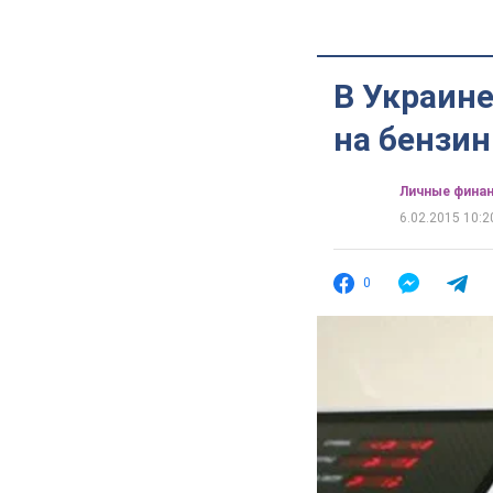
В Украин
на бензин
Личные фина
6.02.2015 10:2
0