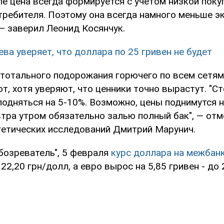
ле цена всегда формируется с учетом низкой пок
требителя. Поэтому она всегда намного меньше э
— заверил Леонид Косянчук.
ева уверяет, что доллара по 25 гривен не будет
 тотального подорожания горючего по всем сетя
т, хотя уверяют, что ценники точно вырастут. "С
одняться на 5-10%. Возможно, цены поднимутся не
втра утром обязательно залью полный бак", — от
гетических исследований Дмитрий Марунич.
бозреватель", 5 февраля
курс доллара на межбанк
 22,20 грн/долл, а евро вырос на 5,85 гривен - до 