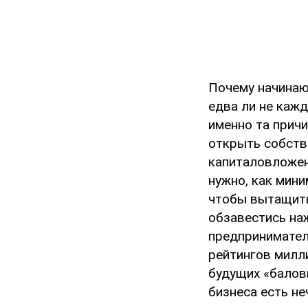
Почему начинаю
едва ли не каж
именно та причи
открыть собств
капиталовложен
нужно, как мин
чтобы вытащить
обзавестись на
предпринимател
рейтингов милл
будущих «баловн
бизнеса есть не