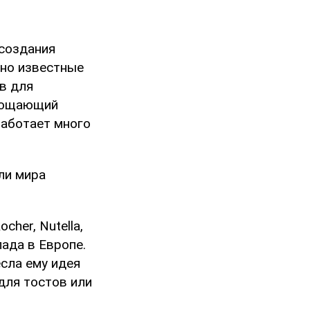
создания
рно известные
в для
глощающий
работает много
ли мира
her, Nutella,
лада в Европе.
сла ему идея
для тостов или