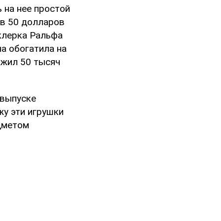
 на нее простой
 в 50 долларов
 клерка Ральфа
на обогатила на
лжил 50 тысяч
 выпуске
у эти игрушки
дметом