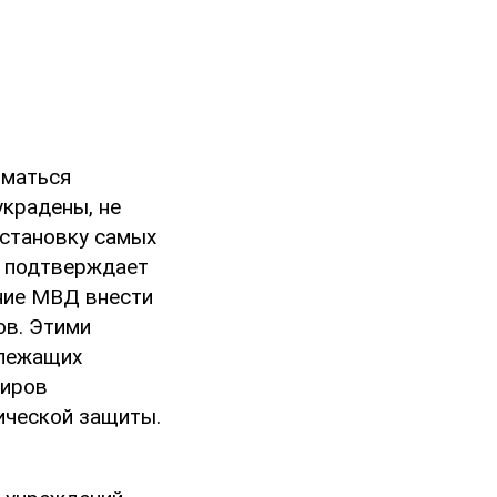
иматься
украдены, не
установку самых
, подтверждает
ние МВД внести
ов. Этими
длежащих
киров
ической защиты.