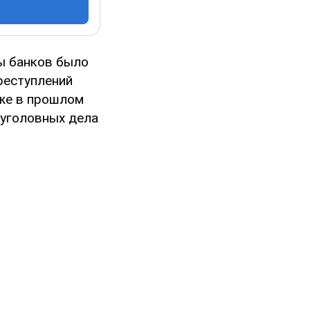
лы банков было
реступлений
уже в прошлом
 уголовных дела