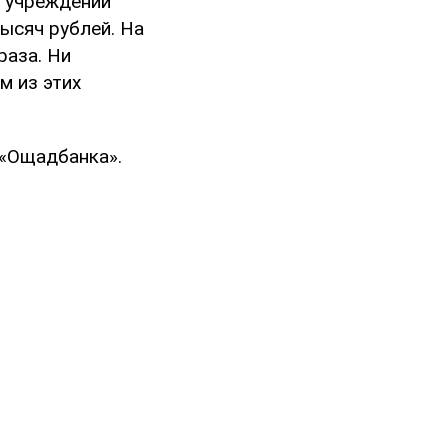
х учреждений
тысяч рублей. На
раза. Ни
м из этих
 «Ощадбанка».