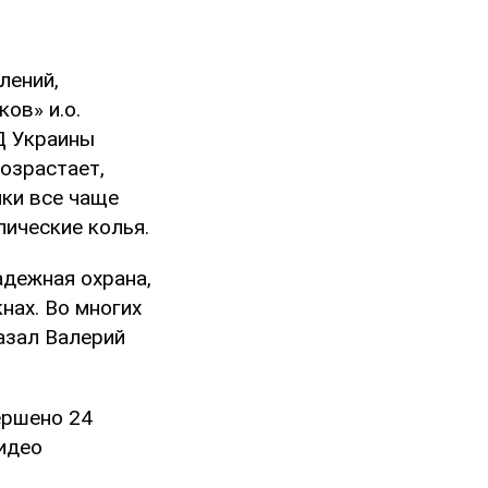
лений,
ов» и.о.
Д Украины
озрастает,
ики все чаще
лические колья.
адежная охрана,
нах. Во многих
азал Валерий
ершено 24
видео