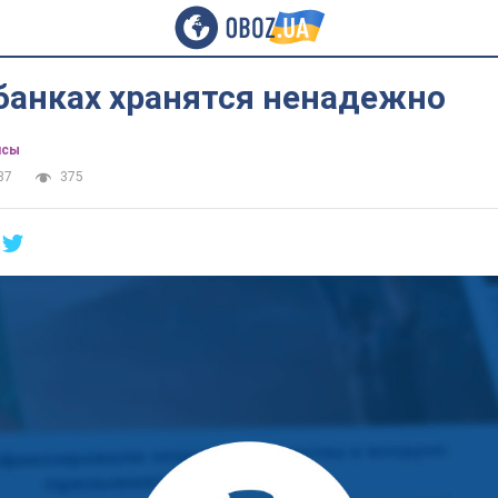
банках хранятся ненадежно
нсы
37
375