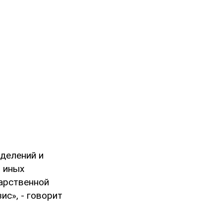
делений и
и иных
дарственной
с», - говорит