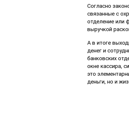
Согласно закон
связанные с ох
отделение или ф
выручкой раско
А в итоге выход
денег и сотрудн
банковских отде
окне кассира, с
это элементарн
деньги, но и жи