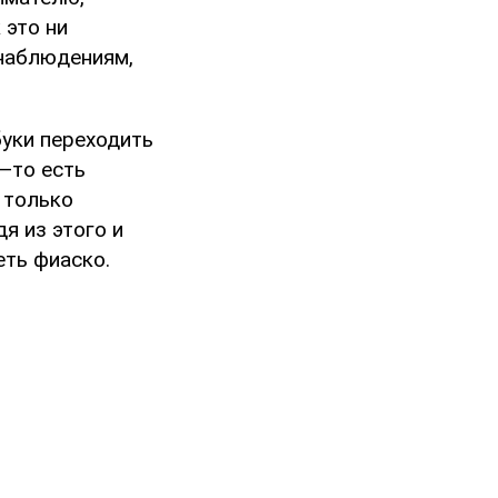
 это ни
 наблюдениям,
уки переходить
а—то есть
 только
я из этого и
еть фиаско.