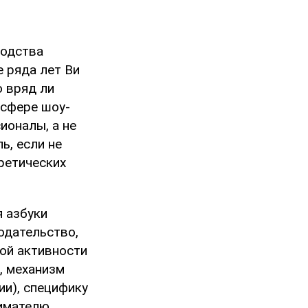
водства
е ряда лет Ви
о вряд ли
 сфере шоу-
ионалы, а не
ь, если не
ретических
 азбуки
одательство,
ой активности
, механизм
ии), специфику
имателю,