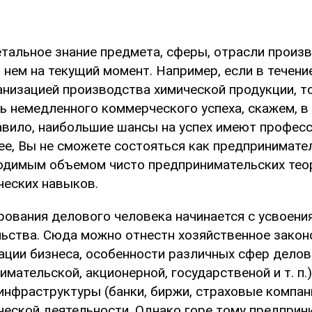
етальное знание предмета, сферы, отрасли произ
 нем на текущий момент. Например, если в течени
анизацией производства химической продукции, т
ь немедленного коммерческого успеха, скажем, в
авило, наибольшие шансы на успех имеют професс
е, Вы не сможете состояться как предпринимател
одимым объемом чисто предпринимательских тео
ческих навыков.
ования делового человека начинается с усвоения
ьства. Сюда можно отнестн хозяйственное закон
ации бизнеса, особенности различных сфер делов
мательской, акционерной, государственой и т. п.)
инфраструктуры (банки, биржи, страховые компан
еской деятельности. Однако горе тому предприн