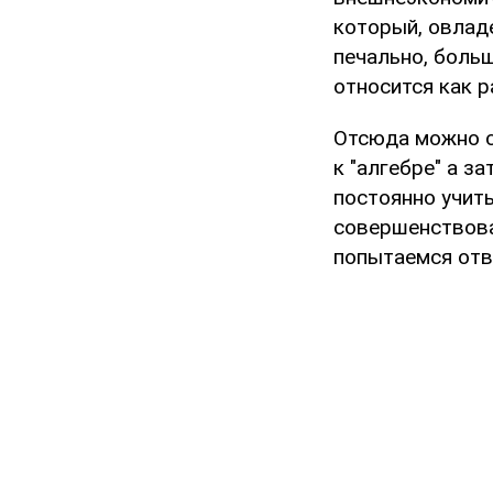
который, овладе
печально, боль
относится как р
Отсюда можно с
к "алгебре" а з
постоянно учить
совершенствова
попытаемся отве