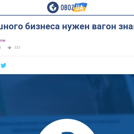
ного бизнеса нужен вагон зн
нсы
5
333