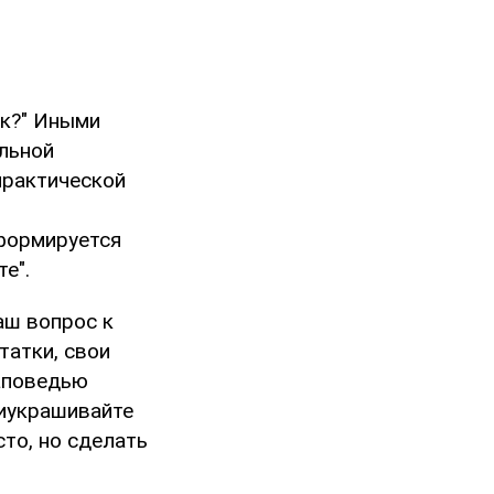
ак?" Иными
альной
практической
 формируется
е".
аш вопрос к
татки, свои
аповедью
риукрашивайте
сто, но сделать