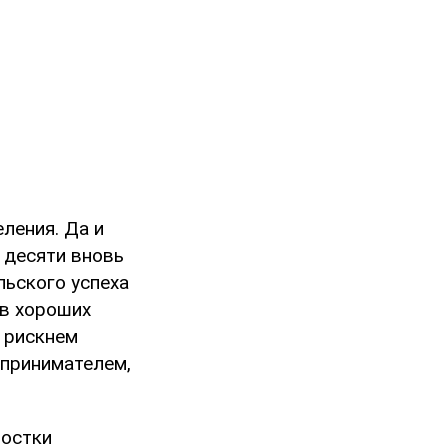
ления. Да и
 десяти вновь
льского успеха
 в хороших
о рискнем
дпринимателем,
ростки