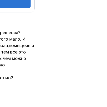
 решения?
того мало. И
база,помещеие и
 тем все это
е: чем можно
чно
остью?