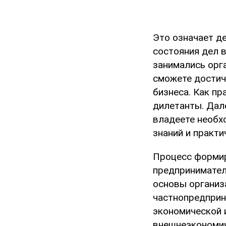
Это означает д
состояния дел в
занимались орг
сможете достич
бизнеса. Как пр
дилетанты. Дале
владеете необх
знаний и практи
Процесс формир
предпринимател
основы организ
частнопредприни
экономической 
внешнеэкономич