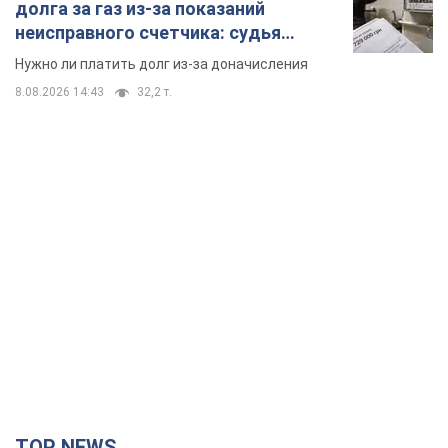
долга за газ из-за показаний
неисправного счетчика: судья
вынес неожиданное решение
Нужно ли платить долг из-за доначисления
8.08.2026 14:43
32,2 т.
TOP NEWS