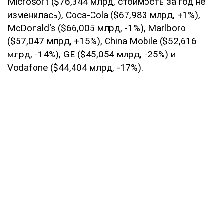
Microsoft ($76,344 млрд, стоимость за год не
изменилась), Coca-Cola ($67,983 млрд, +1%),
McDonald‘s ($66,005 млрд, -1%), Marlboro
($57,047 млрд, +15%), China Mobile ($52,616
млрд, -14%), GE ($45,054 млрд, -25%) и
Vodafone ($44,404 млрд, -17%).