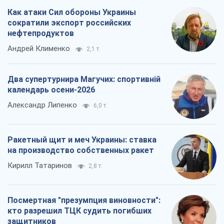
Как атаки Сил обороны Украины
сократили экспорт российских
нефтепродуктов
Андрей Клименко
2,1 т.
Два супертурнира Магучих: спортивній
календарь осени-2026
Александр Липенко
6,0 т.
Ракетный щит и меч Украины: ставка
на производство собственных ракет
Кирилл Татаринов
2,8 т.
Посмертная "презумпция виновности":
кто разрешил ТЦК судить погибших
защитников