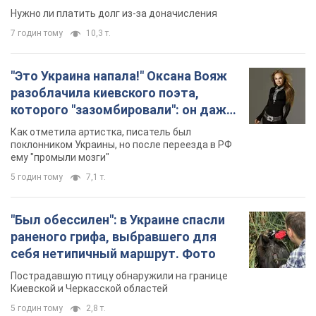
Нужно ли платить долг из-за доначисления
7 годин тому
10,3 т.
"Это Украина напала!" Оксана Вояж
разоблачила киевского поэта,
которого "зазомбировали": он даже
русского не знал, а теперь хочет
Как отметила артистка, писатель был
геноцида украинцев
поклонником Украины, но после переезда в РФ
ему "промыли мозги"
5 годин тому
7,1 т.
"Был обессилен": в Украине спасли
раненого грифа, выбравшего для
себя нетипичный маршрут. Фото
Пострадавшую птицу обнаружили на границе
Киевской и Черкасской областей
5 годин тому
2,8 т.