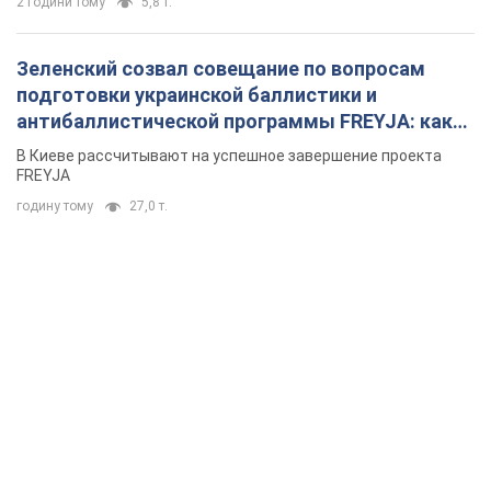
2 години тому
5,8 т.
Зеленский созвал совещание по вопросам
подготовки украинской баллистики и
антибаллистической программы FREYJA: какие
решения готовятся
В Киеве рассчитывают на успешное завершение проекта
FREYJA
годину тому
27,0 т.