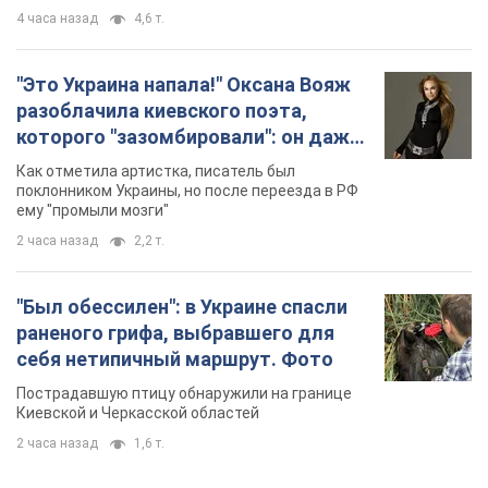
4 часа назад
4,6 т.
"Это Украина напала!" Оксана Вояж
разоблачила киевского поэта,
которого "зазомбировали": он даже
русского не знал, а теперь хочет
Как отметила артистка, писатель был
геноцида украинцев
поклонником Украины, но после переезда в РФ
ему "промыли мозги"
2 часа назад
2,2 т.
"Был обессилен": в Украине спасли
раненого грифа, выбравшего для
себя нетипичный маршрут. Фото
Пострадавшую птицу обнаружили на границе
Киевской и Черкасской областей
2 часа назад
1,6 т.