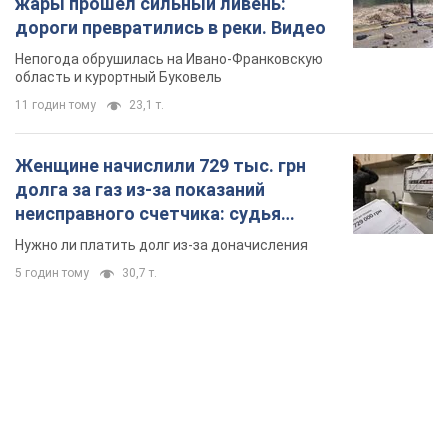
жары прошел сильный ливень:
дороги превратились в реки. Видео
Непогода обрушилась на Ивано-Франковскую
область и курортный Буковель
11 годин тому
23,1 т.
Женщине начислили 729 тыс. грн
долга за газ из-за показаний
неисправного счетчика: судья
вынес неожиданное решение
Нужно ли платить долг из-за доначисления
5 годин тому
30,7 т.