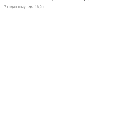
7 годин тому
18,0 т.