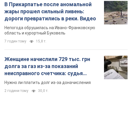
В Прикарпатье после аномальной
жары прошел сильный ливень:
дороги превратились в реки. Видео
Непогода обрушилась на Ивано-Франковскую
область и курортный Буковель
7 годин тому
15,8 т.
Женщине начислили 729 тыс. грн
долга за газ из-за показаний
неисправного счетчика: судья
вынес неожиданное решение
Нужно ли платить долг из-за доначисления
2 години тому
30,0 т.