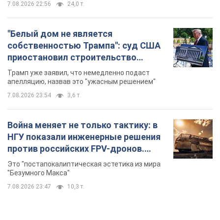
7.08.2026 22:56
24,0 т.
"Белый дом не является
собственностью Трампа": суд США
приостановил строительство
бального зала стоимостью 400 млн
Трамп уже заявил, что немедленно подаст
долларов
апелляцию, назвав это "ужасным решением"
7.08.2026 23:54
3,6 т.
Война меняет не только тактику: в
НГУ показали инженерные решения
против российских FPV-дронов.
Фото
Это "постапокалиптическая эстетика из мира
"Безумного Макса"
7.08.2026 23:47
10,3 т.