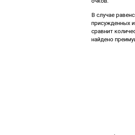
очков.
В случае равенс
присужденных им
сравнит количес
найдено преиму