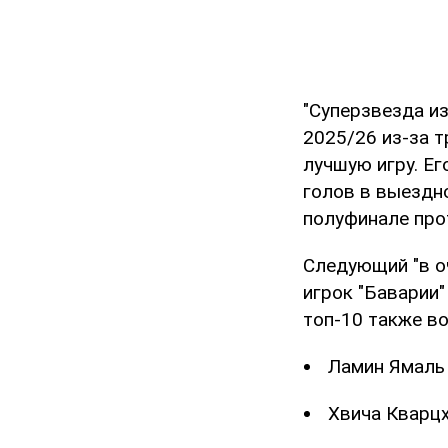
"Суперзвезда и
2025/26 из-за 
лучшую игру. Е
голов в выездно
полуфинале про
Следующий "в о
игрок "Баварии"
топ-10 также в
Ламин Ямаль 
Хвича Кварцх