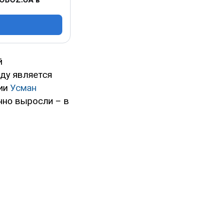
й
оду является
ции
Усман
нно выросли – в