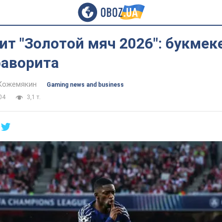
ит "Золотой мяч 2026": букме
фаворита
Кожемякин
Gaming news and business
04
3,1 т.