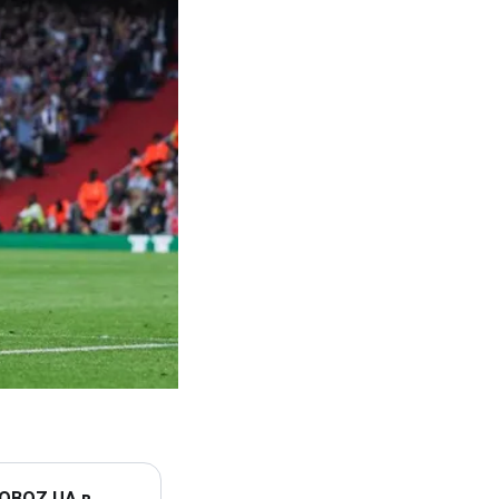
 OBOZ.UA в