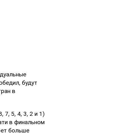
идуальные
обедил, будут
тран в
, 5, 4, 3, 2 и 1)
ати в финальном
рет больше