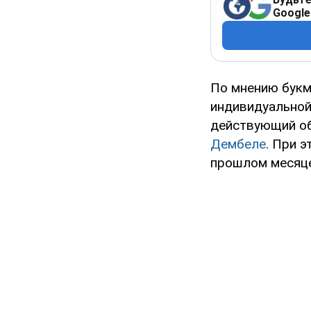
Google
По мнению букм
индивидуальной 
действующий об
Дембеле
. При 
прошлом месяце