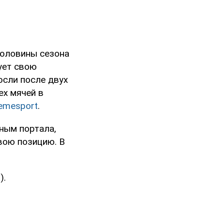
половины сезона
ует свою
осли после двух
ех мячей в
emesport
.
ным портала,
ою позицию. В
).