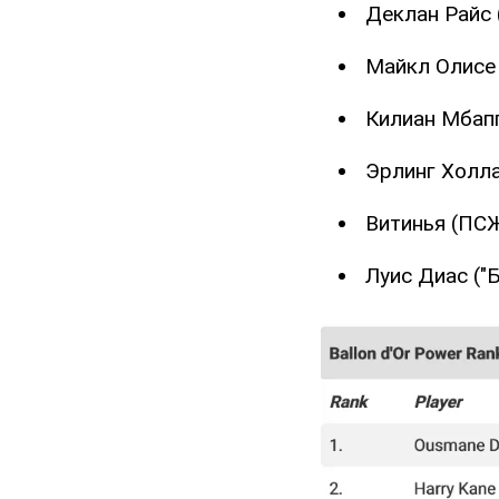
Деклан Райс 
Майкл Олисе 
Килиан Мбапп
Эрлинг Холла
Витинья (ПСЖ
Луис Диас ("