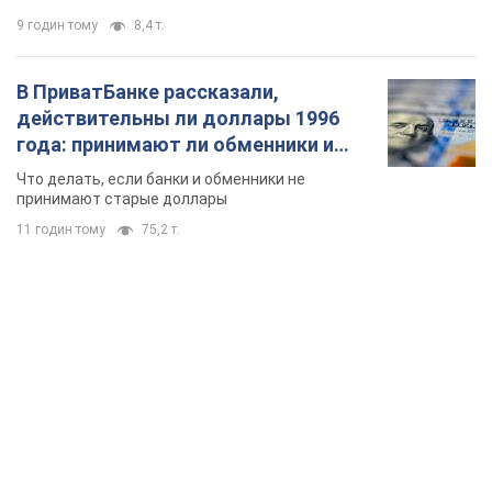
11 годин тому
75,2 т.
TOP NEWS