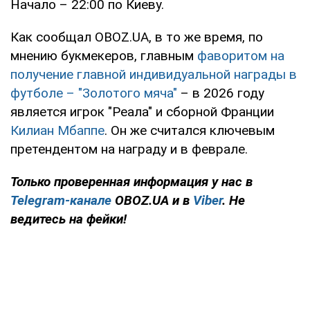
Начало – 22:00 по Киеву.
Как сообщал OBOZ.UA, в то же время, по
мнению букмекеров, главным
фаворитом на
получение главной индивидуальной награды в
футболе – "Золотого мяча"
– в 2026 году
является игрок "Реала" и сборной Франции
Килиан Мбаппе
. Он же считался ключевым
претендентом на награду и в феврале.
Только проверенная информация у нас в
Telegram-канале
OBOZ.UA и в
Viber
. Не
ведитесь на фейки!