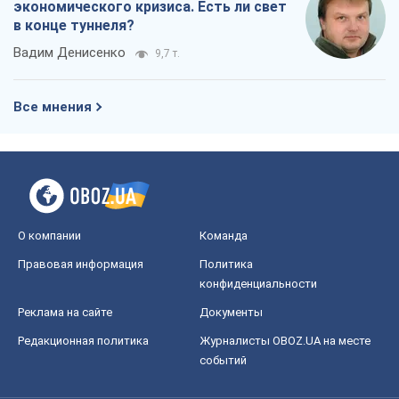
О компании
Команда
Правовая информация
Политика
конфиденциальности
Реклама на сайте
Документы
Редакционная политика
Журналисты OBOZ.UA на месте
событий
OBOZ.UA
Политика
Мир
Расследования
Блоги
Общество
Регионы Украины