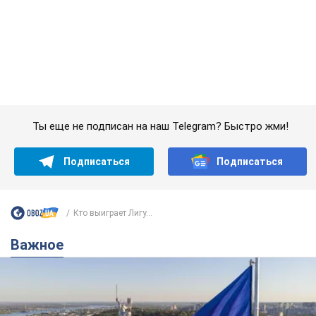
Подписаться
Подписаться
Кто выиграет Лигу...
Важное
Какой была оригинальная версия гимна
Украины и почему ее боялась Российская