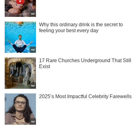
Ты еще не подписан на наш Telegram? Быстро жми!