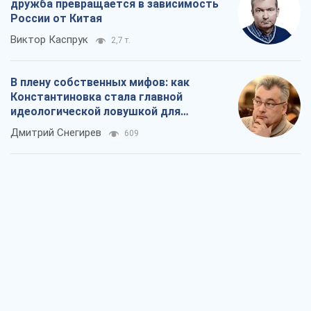
Рекрутинг: обновленный и, похоже,
полезный вражеский опыт, или
Диалектика требовательной трусости
Александр Кирш
816
Ни оружия, ни людей: как Лукашенко