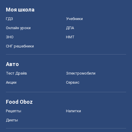
Авто
Тест Драйв
Электромобили
Акции
Сервис
Food Oboz
Рецепты
Напитки
Диеты
Экономика
Рынки и компании
Mакроэкономика
MedOboz
Новости медицины
MAMACLUB