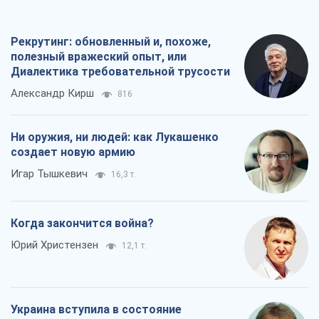
создает новую армию
Игар Тышкевич
16,3 т.
Когда закончится война?
Юрий Христензен
12,1 т.
Украина вступила в состояние
экономического кризиса. Есть ли свет
в конце туннеля?
Вадим Денисенко
9,7 т.
Все мнения