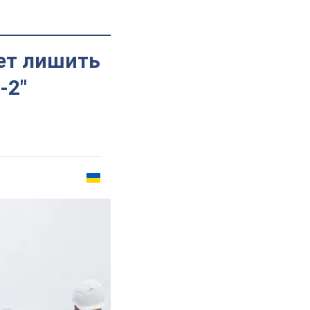
жет лишить
-2"