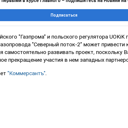
 первыми в курсе главного – подпишитесь на Новини на
Подписаться
ского "Газпрома" и польского регулятора UOKiK 
азопровода "Северный поток-2" может привести к
я самостоятельно развивать проект, поскольку 
ное прекращение участия в нем западных партнеро
ает
"Коммерсантъ"
.