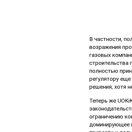
В частности, п
возражения про
газовых компаний
строительства г
полностью прин
регулятору еще
решения, хотя 
Теперь же UOKi
законодательств
ограничению кон
доминирующее п