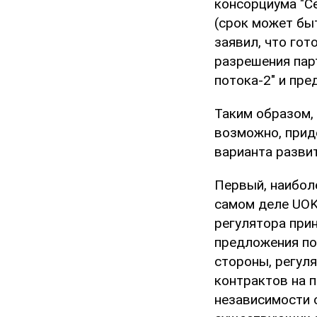
консорциума "С
(срок может быт
заявил, что гот
разрешения пар
потока-2" и пре
Таким образом, 
возможно, прид
варианта разви
Первый, наибол
самом деле UOK
регулятора при
предложения по
стороны, регул
контрактов на п
независимости о