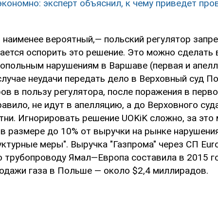
экономно: эксперт объяснил, к чему приведет про
 наименее вероятный,— польский регулятор запре
ается оспорить это решение. Это можно сделать 
нопольным нарушениям в Варшаве (первая и апел
 случае неудачи передать дело в Верховный суд П
ов в пользу регулятора, после поражения в перв
равило, не идут в апелляцию, а до Верховного су
отни. Игнорировать решение UOKiK сложно, за это
в размере до 10% от выручки на рынке нарушения
ктурные меры". Выручка "Газпрома" через СП Euro
по трубопроводу Ямал—Европа составила в 2015 г
родажи газа в Польше — около $2,4 миллирадов.