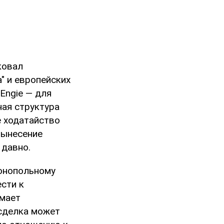
ковал
" и европейских
 Engie — для
ная структура
е ходатайство
вынесение
 давно.
монопольному
ести к
имает
 сделка может