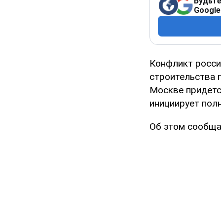
Будьте
Google
Конфликт россий
строительства г
Москве придетс
инициирует пол
Об этом сообщ