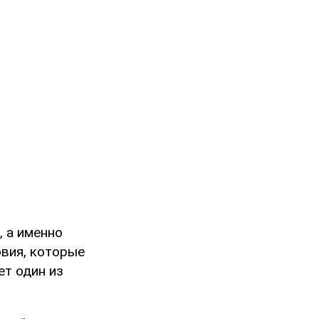
, а именно
овия, которые
ет один из