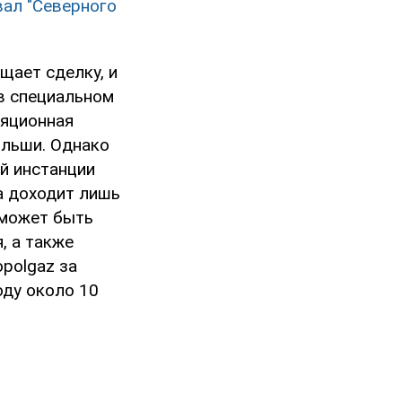
вал "Северного
щает сделку, и
в специальном
ляционная
ольши. Однако
ой инстанции
да доходит лишь
 может быть
, а также
polgaz за
оду около 10