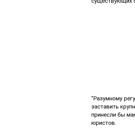
существующих с
"Разумному регу
заставить круп
принесли бы ма
юристов.