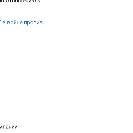
по отношению к
" в войне против
мпаний