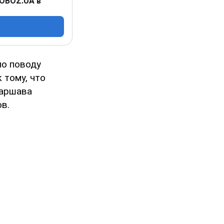
 OBOZ.UA в
по поводу
 тому, что
Варшава
в.