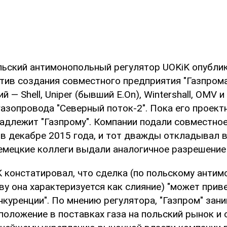
ольский антимонопольный регулятор UOKiK опубли
тив создания совместного предприятия "Газпрома
 — Shell, Uniper (бывший E.On), Wintershall, OMV и
азопровода "Северный поток-2". Пока его проект
адлежит "Газпрому". Компании подали совместно
 в декабре 2015 года, и тот дважды откладывал 
немецкие коллеги выдали аналогичное разрешение
K констатировал, что сделка (по польскому анти
у она характеризуется как слияние) "может прив
куренции". По мнению регулятора, "Газпром" зан
оложение в поставках газа на польский рынок и