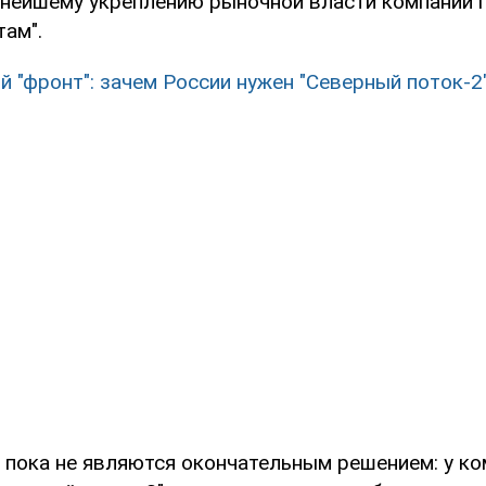
ьнейшему укреплению рыночной власти компании 
там".
й "фронт": зачем России нужен "Северный поток-2
 пока не являются окончательным решением: у ко