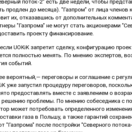
еверный поток-2" есть две недели, чтобы предста
ь продлен до месяца). "Газпром" от лица членов
овит их, отказавшись от дополнительных коммент
тнеры "Газпрома" не могут стать акционерами "Се
доставить проекту финансирование.
если UOKiK запретит сделку, конфигурацию проек
ется полностью менять. По мнению экспертов, в
тия событий.
ее вероятный,— переговоры и соглашение с регул
iK уже запустил процедуру переговоров, поскольк
нято предоставлять вместе с заявлением о возра
 решению проблемы. По мнению собеседника с п
ятор может потребовать определенного изменени
оставки газа в Польшу, а также гарантий сохране
т "Газпрома" после постройки "Северного потока-