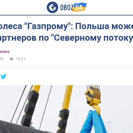
олеса "Газпрому": Польша мо
ртнеров по "Северному потоку
омика
00
16,2 т.