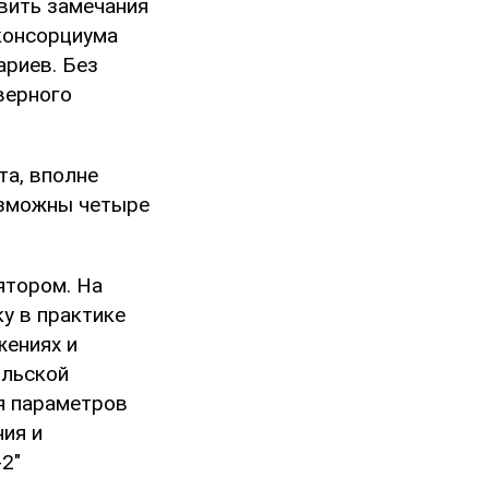
вить замечания
 консорциума
ариев. Без
верного
та, вполне
озможны четыре
ятором. На
у в практике
жениях и
ольской
я параметров
ния и
2"