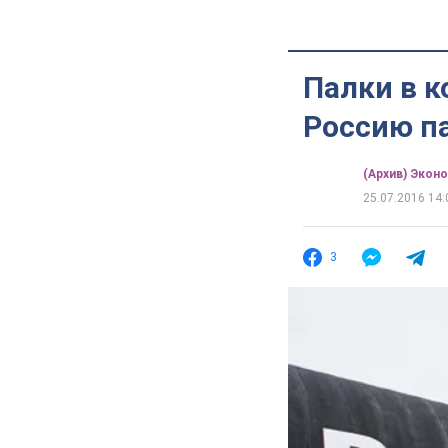
Палки в к
Россию па
(Архив) Экон
25.07.2016 14:
3