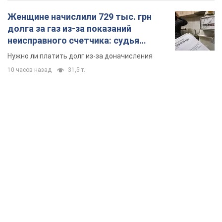
Женщине начислили 729 тыс. грн
долга за газ из-за показаний
неисправного счетчика: судья
вынес неожиданное решение
Нужно ли платить долг из-за доначисления
10 часов назад
31,5 т.