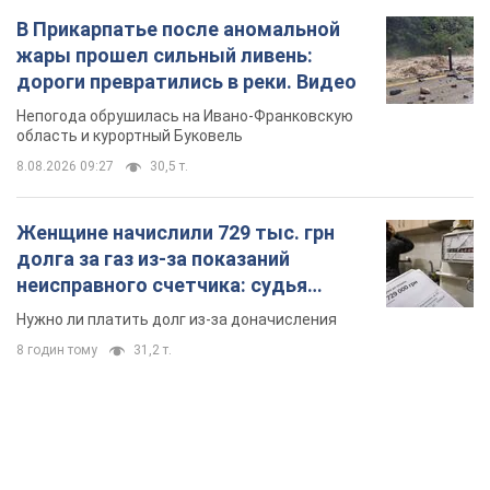
В Прикарпатье после аномальной
жары прошел сильный ливень:
дороги превратились в реки. Видео
Непогода обрушилась на Ивано-Франковскую
область и курортный Буковель
8.08.2026 09:27
30,5 т.
Женщине начислили 729 тыс. грн
долга за газ из-за показаний
неисправного счетчика: судья
вынес неожиданное решение
Нужно ли платить долг из-за доначисления
8 годин тому
31,2 т.