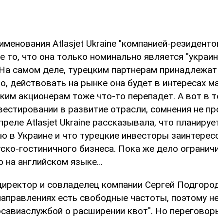
именования Atlasjet Ukraine "компанией-резиденто
е то, что она только номинально является "украи
 На самом деле, турецким партнерам принадлежат
о, действовать на рынке она будет в интересах м
нским акционерам тоже что-то перепадет. А вот в 
вестировании в развитие отрасли, сомнения не пр
апреле Atlasjet Ukraine рассказывала, что планиру
ю в Украине и что турецкие инвесторы заинтерес
ско-гостиничного бизнеса. Пока же дело огранич
о на английском языке…
директор и совладелец компании Сергей Подгород
 направлениях есть свободные частоты, поэтому 
осавиаслужбой о расширении квот". Но переговоры