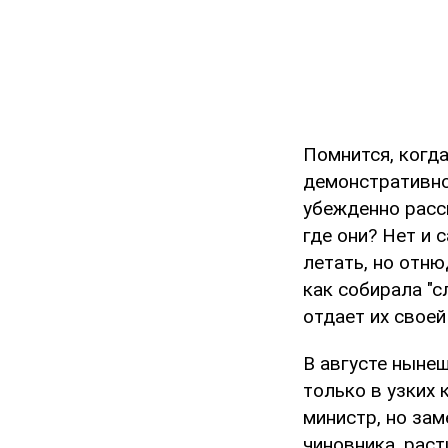
Помнится, когд
демонстративно
убежденно расск
где они? Нет и 
летать, но отню
как собирала "с
отдает их своей
В августе ныне
только в узких 
министр, но за
чиновника, рас