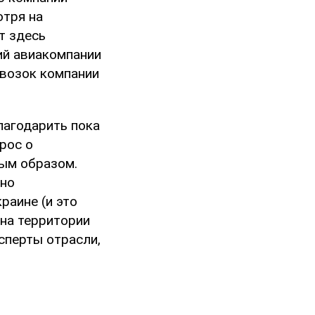
отря на
т здесь
ий авиакомпании
евозок компании
благодарить пока
прос о
ым образом.
 но
раине (и это
 на территории
сперты отрасли,