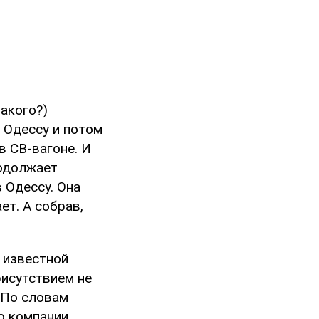
акого?)
 Одессу и потом
в СВ-вагоне. И
родолжает
в Одессу. Она
ет. А собрав,
 известной
присутствием не
 По словам
о компании