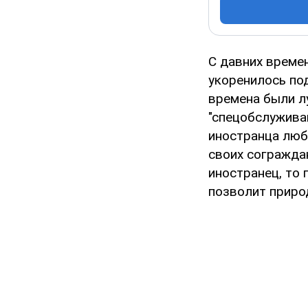
С давних време
укоренилось по
времена были л
"спецобслуживан
иностранца любо
своих сограждан
иностранец, то 
позволит приро