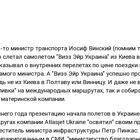
а-то министр транспорта Иосиф Винский (помним т
 слетал самолетом "Визз Эйр Украина" из Киева в
азывал о внутренних перелетах по цене поездки 
самого министра. А "Визз Эйр Украина" успешно п
дь не из Киева в Полтаву или Винницу. И даже не 
ливки" на международных маршрутах, так и собира
 материнской компании.
шнего года презентацию начала полетов в Украине
кругах компании Atlasjet Ukraine "освятил" своим 
меститель министра инфраструктуры Петр Пинкас.
тиражированным в СМИ, "министерство благодарн