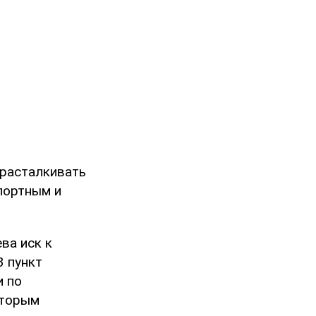
"расталкивать
портным и
ва иск к
 пункт
и по
оторым