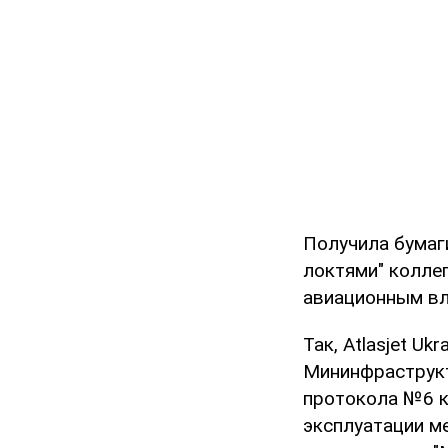
Получила бумаги
локтями" колле
авиационным вл
Так, Atlasjet U
Мининфраструкт
протокола №6 к
эксплуатации м