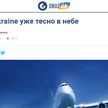
kraine уже тесно в небе
омика
6
3,5 т.