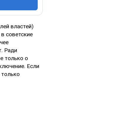
лей властей)
 в советские
чее
т. Ради
е только о
ключение. Если
к только