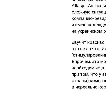
Atlasjet Airlin
сложную ситуац
компанию-резид
и имею надежду
на украинском р
Звучит красиво.
что не за что. 
"стимулировани
Впрочем, это м
необходимые для
при том, что у 
страны) компани
в нереально кор