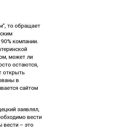
м", то обращает
нским
 90% компании.
атеринской
том, может ли
осто остаются,
ет открыть
ованы в
ивается сайтом
ецкий заявлял,
необходимо вести
 вести – это