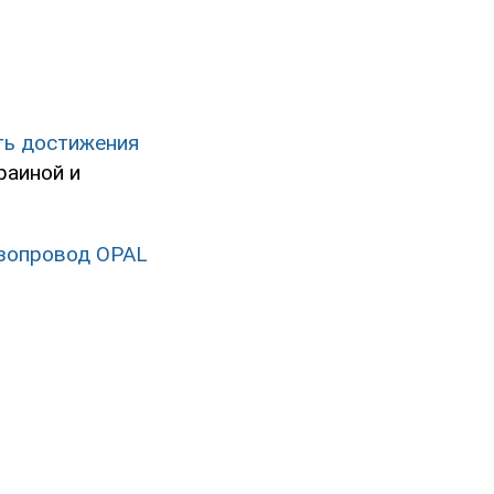
ть достижения
раиной и
азопровод OPAL