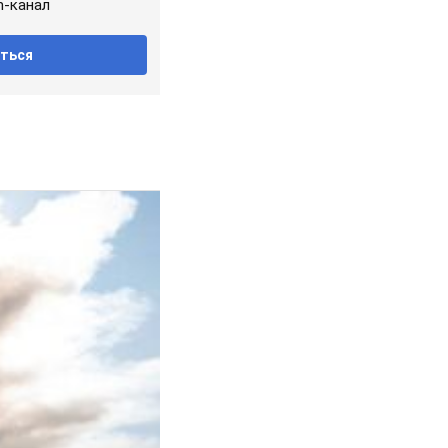
m-канал
ться