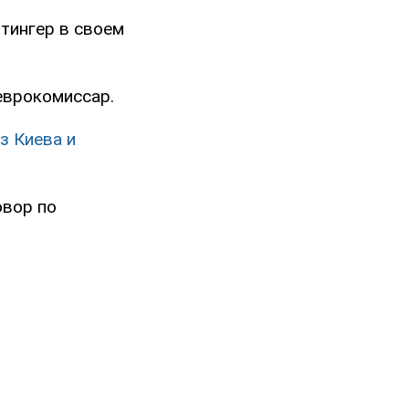
тингер в своем
 еврокомиссар.
з Киева и
овор по