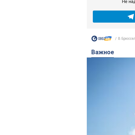
Не на
В Брюссел
Важное