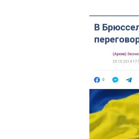
В Брюссе
перегово
(Архив) Экон
29.10.2014 17:
0