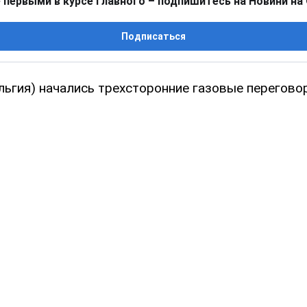
 первыми в курсе главного – подпишитесь на Новини на
Подписаться
льгия) начались трехсторонние газовые перегово