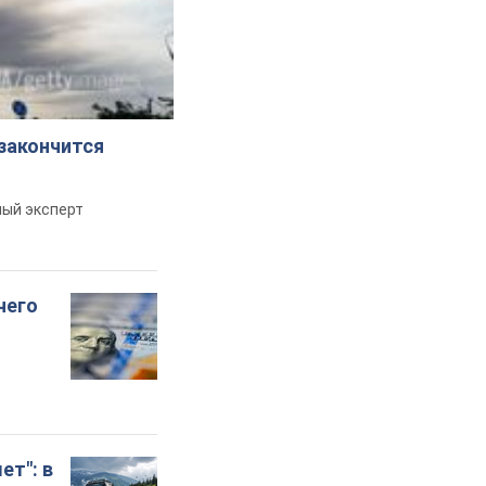
 закончится
ный эксперт
чего
ет": в