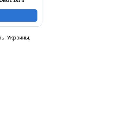
 OBOZ.UA в
ры Украины,