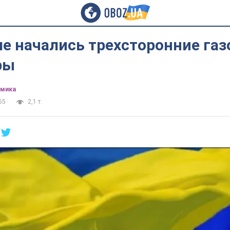
ле начались трехсторонние га
ры
омика
55
2,1 т.