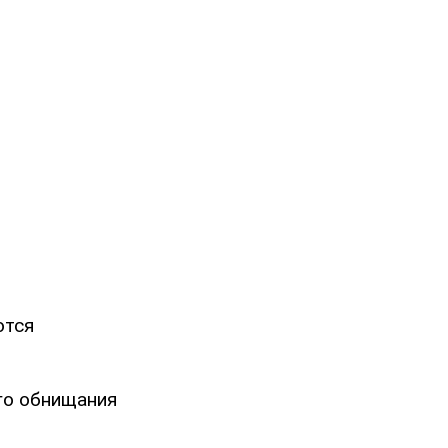
ются
го обнищания