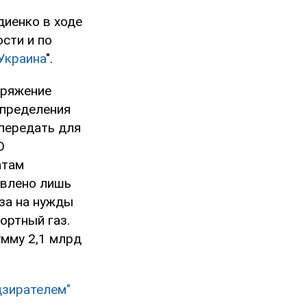
диенко в ходе
сти и по
Украина
".
оряжение
спределения
 передать для
О
атам
авлено лишь
аза на нужды
ортный газ.
умму 2,1 млрд
дзирателем"