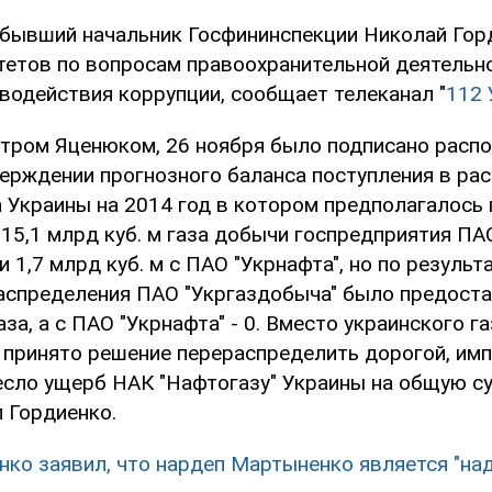
 бывший начальник Госфининспекции Николай Гор
тетов по вопросам правоохранительной деятельно
водействия коррупции, сообщает телеканал "
112 
тром Яценюком, 26 ноября было подписано расп
ерждении прогнозного баланса поступления в ра
а Украины на 2014 год в котором предполагалось
 15,1 млрд куб. м газа добычи госпредприятия ПА
и 1,7 млрд куб. м с ПАО "Укрнафта", но по результ
аспределения ПАО "Укргаздобыча" было предост
газа, а с ПАО "Укрнафта" - 0. Вместо украинского г
 принято решение перераспределить дорогой, имп
есло ущерб НАК "Нафтогазу" Украины на общую с
л Гордиенко.
нко заявил, что нардеп Мартыненко является "на