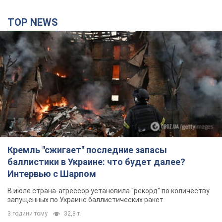
Кремль "сжигает" последние запасы
баллистики в Украине: что будет далее?
Интервью с Шарпом
В июле страна-агрессор установила "рекорд" по количеству
запущенных по Украине баллистических ракет
3 години тому
32,8 т.
В Екатеринбурге атакован склад Wildberries:
есть попадания, поднялся дым. Фото и видео
Россиянам не помогла даже работа ПВО
2 години тому
7,5 т.
С 1 сентября украинским учителям повысят