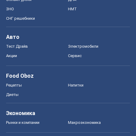
Food Oboz
Рецепты
Напитки
Диеты
Экономика
Рынки и компании
Mакроэкономика
MedOboz
Новости медицины
MAMACLUB
Шоу
Афиша
Сплетни
Красота
Мода