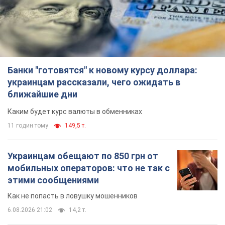
Каким будет курс валюты в обменниках
11 годин тому
149,5 т.
Украинцам обещают по 850 грн от
мобильных операторов: что не так с
этими сообщениями
Как не попасть в ловушку мошенников
6.08.2026 21:02
14,2 т.
Самый дорогой футболист
"Динамо" забил "Карабаху" уже на
10-й минуте матча. Видео
Поединок проходит в Польше
6.08.2026 20:48
6,1 т.