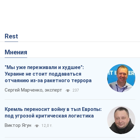
"Мы уже переживали и худшее":
Украине не стоит поддаваться
отчаянию из-за ракетного террора
Сергей Марченко, эксперт
237
Кремль переносит войну в тыл Европы:
под угрозой критическая логистика
Виктор Ягун
12,0 т.
Мэр Москвы внезапно захотел мира,
как становятся послом в США и новые
украинские топ-рейтинги
Александр Кирш
75