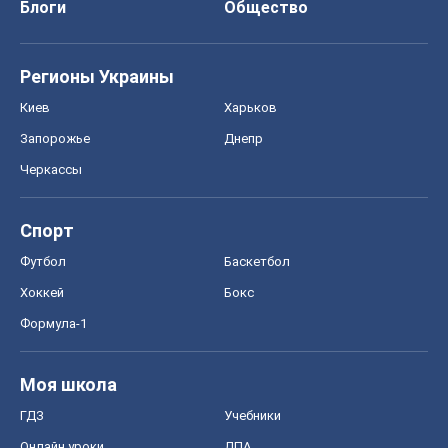
Спорт
Футбол
Баскетбол
Хоккей
Бокс
Формула-1
Моя школа
ГДЗ
Учебники
Онлайн уроки
ДПА
ЗНО
НМТ
СНГ решебники
Авто
Тест Драйв
Электромобили
Акции
Сервис