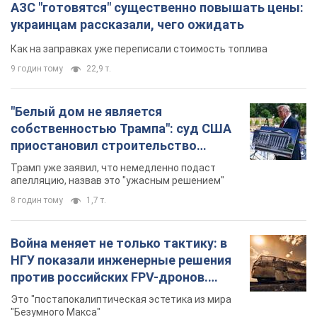
АЗС "готовятся" существенно повышать цены:
украинцам рассказали, чего ожидать
Как на заправках уже переписали стоимость топлива
9 годин тому
22,9 т.
"Белый дом не является
собственностью Трампа": суд США
приостановил строительство
бального зала стоимостью 400 млн
Трамп уже заявил, что немедленно подаст
долларов
апелляцию, назвав это "ужасным решением"
8 годин тому
1,7 т.
Война меняет не только тактику: в
НГУ показали инженерные решения
против российских FPV-дронов.
Фото
Это "постапокалиптическая эстетика из мира
"Безумного Макса"