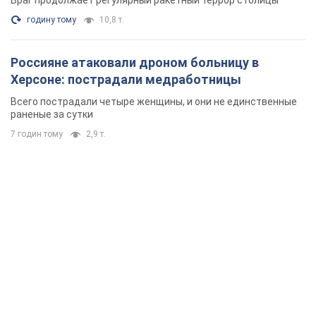
Враг продолжает регулярный ракетный террор столицы
годину тому
10,8 т.
Россияне атаковали дроном больницу в
Херсоне: пострадали медработницы
Всего пострадали четыре женщины, и они не единственные
раненые за сутки
7 годин тому
2,9 т.