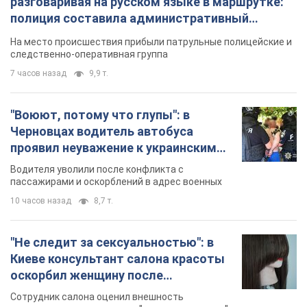
разговаривая на русском языке в маршрутке:
полиция составила административный
протокол. Видео
На место происшествия прибыли патрульные полицейские и
следственно-оперативная группа
7 часов назад
9,9 т.
"Воюют, потому что глупы": в
Черновцах водитель автобуса
проявил неуважение к украинским
военным и поплатился за это.
Водителя уволили после конфликта с
Видео
пассажирами и оскорблений в адрес военных
10 часов назад
8,7 т.
"Не следит за сексуальностью": в
Киеве консультант салона красоты
оскорбил женщину после
химиотерапии, разгорелся скандал.
Сотрудник салона оценил внешность