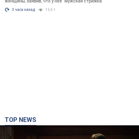
Фото
женщины, заявив, что у нее "мужская стрижка"
3 часа назад
13,6 т.
TOP NEWS