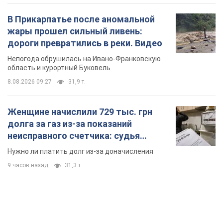
В Прикарпатье после аномальной
жары прошел сильный ливень:
дороги превратились в реки. Видео
Непогода обрушилась на Ивано-Франковскую
область и курортный Буковель
8.08.2026 09:27
31,9 т.
Женщине начислили 729 тыс. грн
долга за газ из-за показаний
неисправного счетчика: судья
вынес неожиданное решение
Нужно ли платить долг из-за доначисления
9 часов назад
31,3 т.