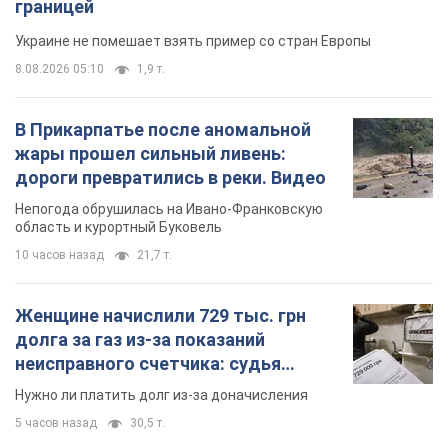
границей
Украине не помешает взять пример со стран Европы
8.08.2026 05:10
1,9 т.
В Прикарпатье после аномальной
жары прошел сильный ливень:
дороги превратились в реки. Видео
Непогода обрушилась на Ивано-Франковскую
область и курортный Буковель
10 часов назад
21,7 т.
Женщине начислили 729 тыс. грн
долга за газ из-за показаний
неисправного счетчика: судья
вынес неожиданное решение
Нужно ли платить долг из-за доначисления
5 часов назад
30,5 т.