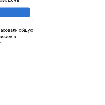
 OBOZ.UA в
гласовали общую
воров в
.