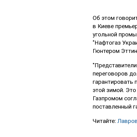
Об этом говори
в Киеве премье
угольной промы
"Нафтогаз Укра
Гюнтером Эттин
"Представители
переговоров до
гарантировать п
этой зимой. Эт
Газпромом согла
поставленный га
Читайте:
Лавров