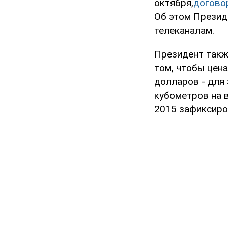
октября,
договор
Об этом Презид
телеканалам.
Президент такж
том, чтобы цен
долларов - для 
кубометров на в
2015 зафиксиро