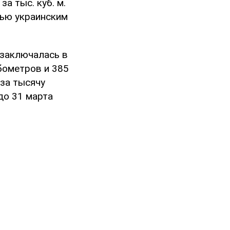
за тыс. куб. м.
вью украинским
 заключалась в
бометров и 385
 за тысячу
до 31 марта