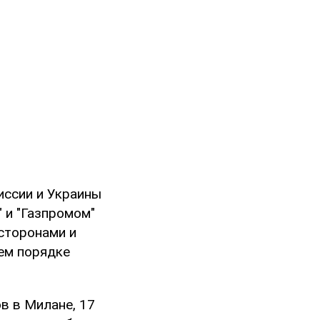
иссии и Украины
 и "Газпромом"
сторонами и
ем порядке
в в Милане, 17