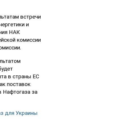
льтатам встречи
нергетики и
ния НАК
ейской комиссии
омиссии.
ультатом
будет
ита в страны ЕС
как поставок
в Нафтогаза за
газ для Украины