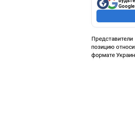
Будьте
Google
Представители 
позицию относи
формате Украина