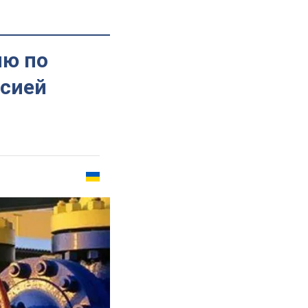
ию по
ссией