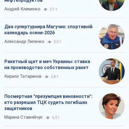
нефтепродуктов
Андрей Клименко
2,1 т.
Два супертурнира Магучих: спортивній
календарь осени-2026
Александр Липенко
5,5 т.
Ракетный щит и меч Украины: ставка
на производство собственных ракет
Кирилл Татаринов
2,8 т.
Посмертная "презумпция виновности":
кто разрешил ТЦК судить погибших
защитников
Марина Ставнійчук
6,3 т.