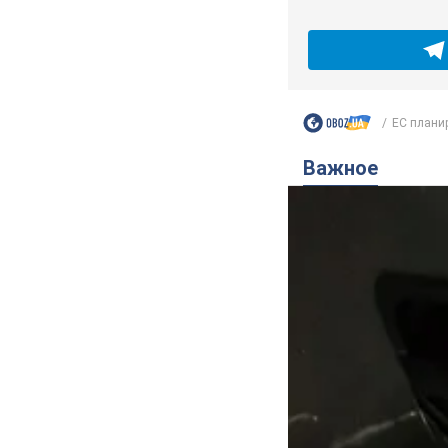
ЕС планир
Важное