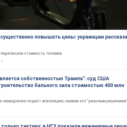
 существенно повышать цены: украинцам рассказа
е переписали стоимость топлива
 т.
является собственностью Трампа": суд США
троительство бального зала стоимостью 400 млн
то немедленно подаст апелляцию, назвав это "ужасным решением
 только тактику: в НГУ показали инженерные реш