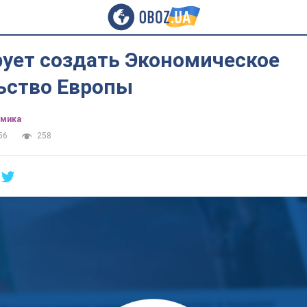
рует создать Экономическое
ьство Европы
омика
56
258