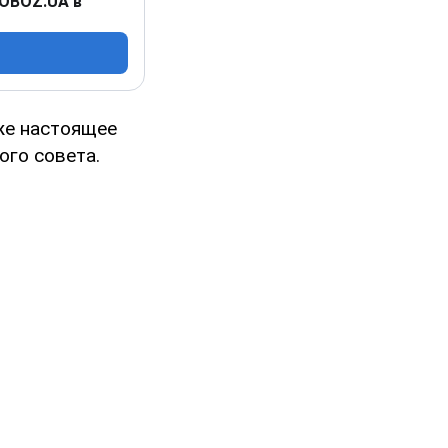
 OBOZ.UA в
же настоящее
ого совета.