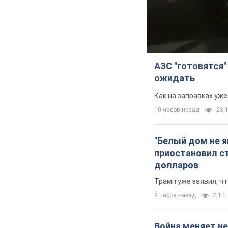
АЗС "готовятся"
ожидать
Как на заправках уж
10 часов назад
23,1
"Белый дом не 
приостановил с
долларов
Трамп уже заявил, ч
9 часов назад
2,1 т.
Война меняет не