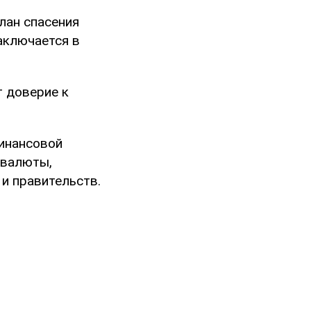
лан спасения
аключается в
т доверие к
финансовой
 валюты,
и правительств.