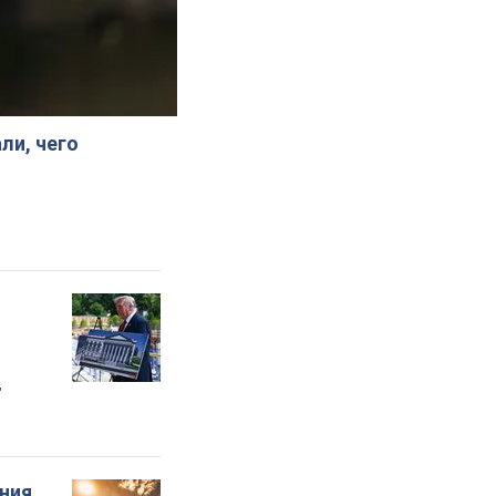
ли, чего
"
ения