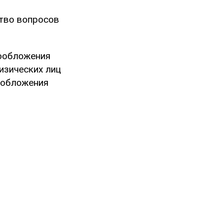
тво вопросов
ообложения
изических лиц
гообложения