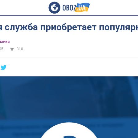
я служба приобретает популяр
омика
05
318