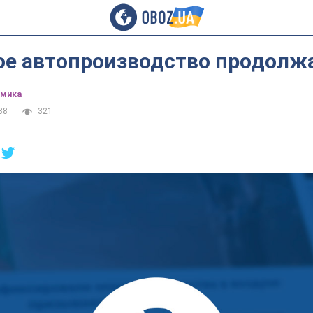
ое автопроизводство продолжа
омика
38
321