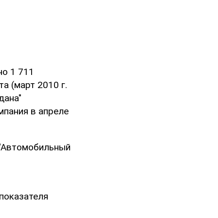
о 1 711
а (март 2010 г.
дана"
омпания в апреле
 "Автомобильный
 показателя