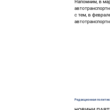
Напомним, в ма
автотранспортны
с тем, в февра
автотранспортны
Редакционная политик