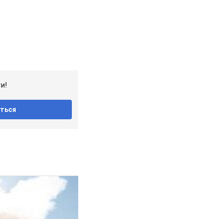
и!
ться