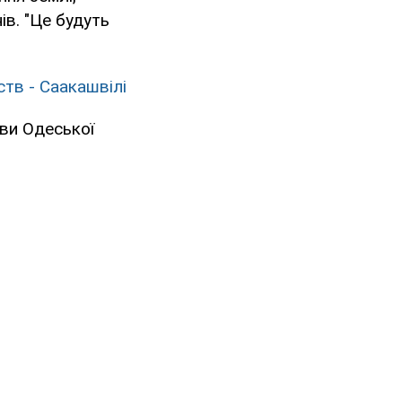
ів. "Це будуть
ств - Саакашвілі
ави Одеської