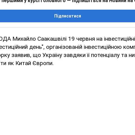
 першими у курсі головного — підпишіться на Новини на
Підписатися
ОДА Михайло Саакашвілі 19 червня на інвестиційні
вестиційний день", організованій інвестиційною ко
рку заявив, що Україну завдяки її потенціалу та н
ти як Китай Європи.