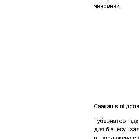
чиновник.
Саакашвілі дода
Губернатор підк
для бізнесу і за
впроваджена еле