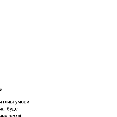
и.
ятливі умови
ма, буде
ння землі,