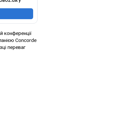
 OBOZ.UA у
й конференції
мпанією Concorde
изці переваг