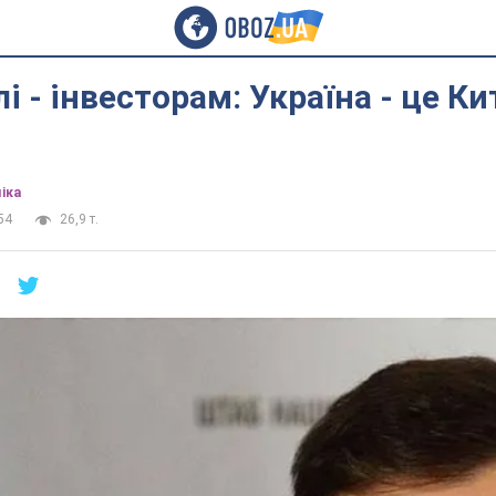
і - інвесторам: Україна - це Ки
іка
54
26,9 т.