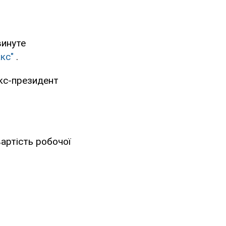
винуте
кс"
.
екс-президент
вартість робочої