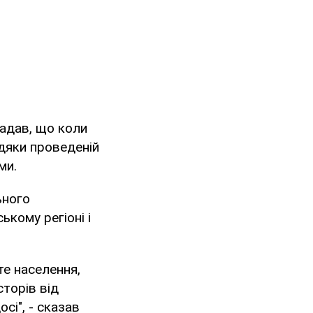
гадав, що коли
вдяки проведеній
ми.
ьного
ькому регіоні і
те населення,
сторів від
сі", - сказав