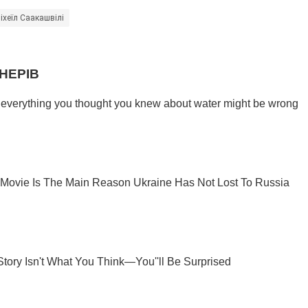
іхеїл Саакашвілі