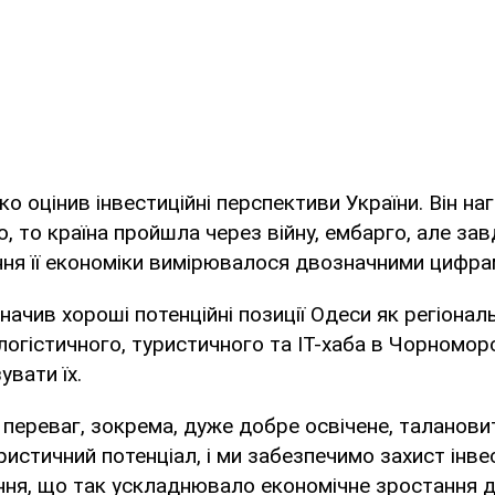
ко оцінив інвестиційні перспективи України. Він на
, то країна пройшла через війну, ембарго, але за
ння її економіки вимірювалося двозначними цифра
начив хороші потенційні позиції Одеси як регіонал
логістичного, туристичного та IT-хаба в Чорноморс
увати їх.
 переваг, зокрема, дуже добре освічене, таланови
истичний потенціал, і ми забезпечимо захист інве
ння, що так ускладнювало економічне зростання до