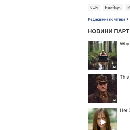
США
Нью-Йорк
М
Редакційна політика