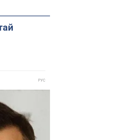
тай
РУС