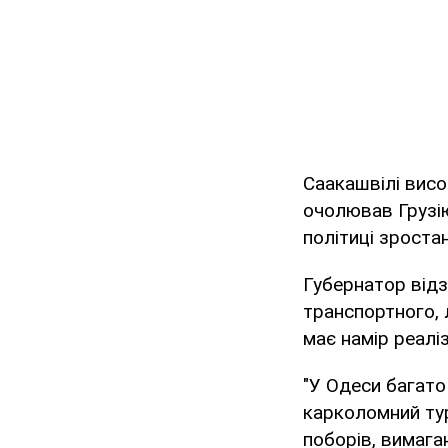
Саакашвілі висо
очолював Грузію
політиці зроста
Губернатор відз
транспортного, 
має намір реаліз
"У Одеси багато
карколомний тур
поборів, вимага