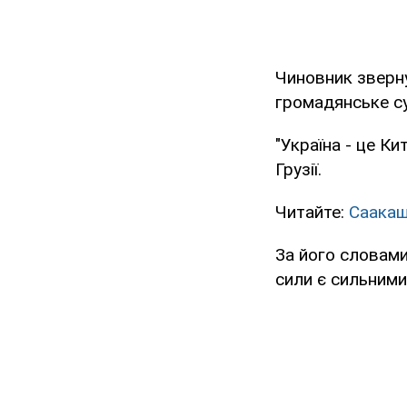
Чиновник зверну
громадянське су
"Україна - це К
Грузії.
Читайте:
Саакаш
За його словами,
сили є сильними