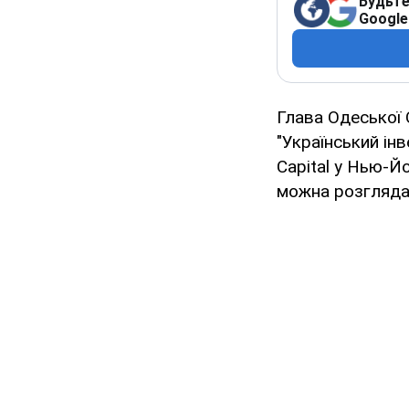
Будьте
Google
Глава Одеської 
"Український ін
Capital у Нью-Йо
можна розгляда