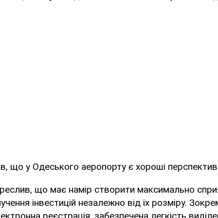
в, що у Одеського аеропорту є хороші перспектив
реслив, що має намір створити максимально спри
лучення інвестицій незалежно від їх розміру. Зокре
ктронна реєстрація, забезпечена легкість виділе