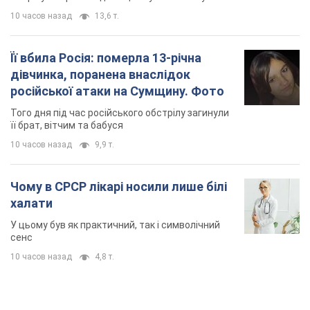
10 часов назад
13,6 т.
Її вбила Росія: померла 13-річна
дівчинка, поранена внаслідок
російської атаки на Сумщину. Фото
Того дня під час російського обстрілу загинули
її брат, вітчим та бабуся
10 часов назад
9,9 т.
Чому в СРСР лікарі носили лише білі
халати
У цьому був як практичний, так і символічний
сенс
10 часов назад
4,8 т.