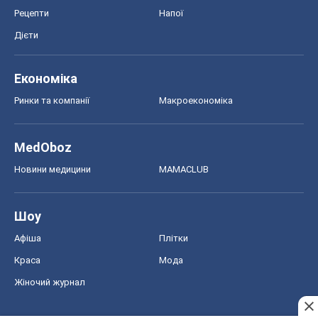
Рецепти
Напої
Дієти
Економіка
Ринки та компанії
Макроекономіка
MedOboz
Новини медицини
MAMACLUB
Шоу
Афіша
Плітки
Краса
Мода
Жіночий журнал