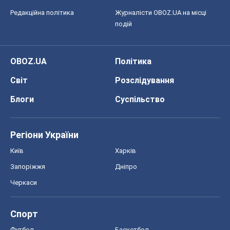
Редакційна політика
Журналісти OBOZ.UA на місці
подій
OBOZ.UA
Політика
Світ
Розслідування
Блоги
Суспільство
Регіони України
Київ
Харків
Запоріжжя
Дніпро
Черкаси
Спорт
Футбол
Баскетбол