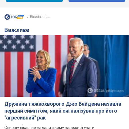
Біткоін - не...
Важливе
Дружина тяжкохворого Джо Байдена назвала
перший симптом, який сигналізував про його
"агресивний" рак
Спершу лікарі не надали цьому належної уваги