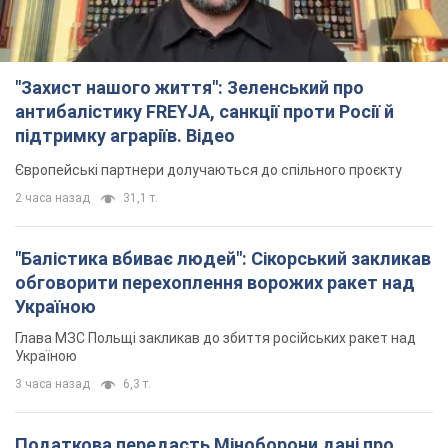
"Захист нашого життя": Зеленський про
антибалістику FREYJA, санкції проти Росії й
підтримку аграріїв. Відео
Європейські партнери долучаються до спільного проєкту
2 часа назад
31,1 т.
"Балістика вбиває людей": Сікорський закликав
обговорити перехоплення ворожих ракет над
Україною
Глава МЗС Польщі закликав до збиття російських ракет над
Україною
3 часа назад
6,3 т.
Податкова передасть Міноборони дані про