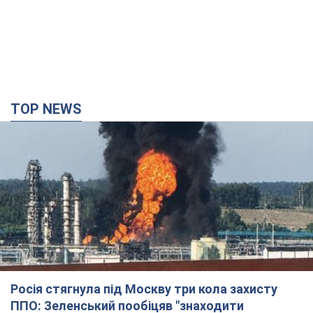
українських ударів
9 годин тому
79,1 т.
Україна придбала у Туреччини 70 балістичних
ракет і багато іншого озброєння: у Держдепі
США оприлюднили список
Держдеп вже поставив до відома американський Конгрес
10 годин тому
13,6 т.
"Нас почули на одне вухо": у містах України 24-й
день поспіль тривають мітинги на підтримку
Федорова. Фото і відео
Антиурядові виступи з вимогою повернути Федорова досі
тривають
10 годин тому
5,7 т.