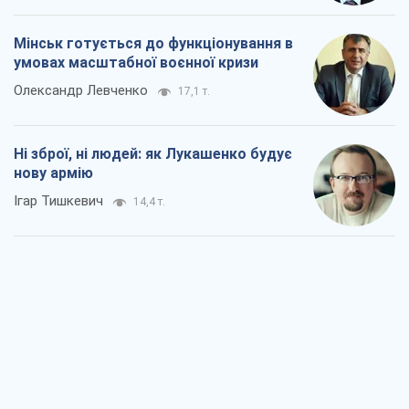
Коли закінчиться війна?
Юрій Хрістензен
9,4 т.
Україна вступила в надзвичайний
економічний стан. Чи є світло вкінці
тунелю?
Вадим Денисенко
7,7 т.
Чий буде Крим, той і переможе (NSJ), а
українських футбольних чиновників
можуть назвати вбивцями
Олександр Кірш
7,4 т.
Захід проспав загрозу: Росія може
перевірити НАТО війною