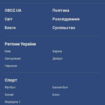
Онлайн уроки
ДПА
ЗНО
НМТ
СНД посібники
Авто
Тест Драйв
Електромобілі
Акції
Сервіс
Food Oboz
Рецепти
Напої
Дієти
Економіка
Ринки та компанії
Макроекономіка