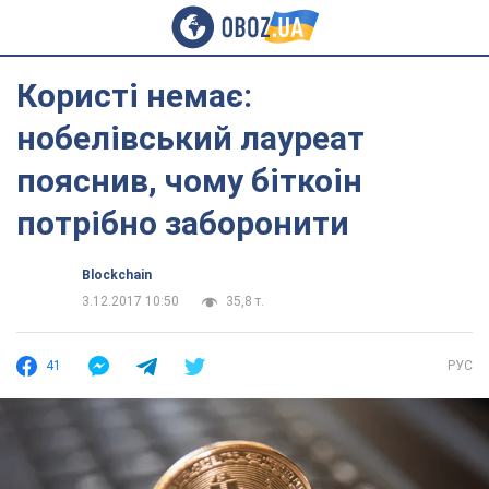
Користі немає:
нобелівський лауреат
пояснив, чому біткоін
потрібно заборонити
Blockchain
3.12.2017 10:50
35,8 т.
41
РУС