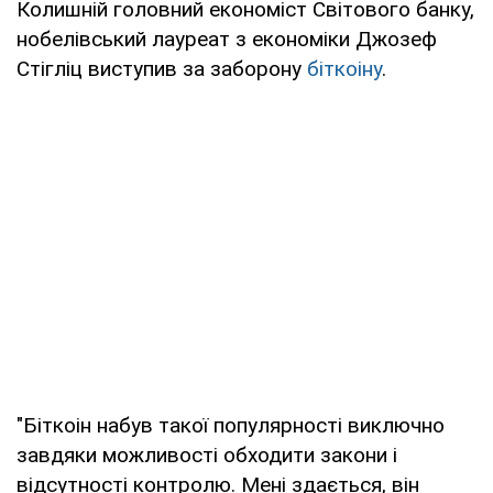
Колишній головний економіст Світового банку,
нобелівський лауреат з економіки Джозеф
Стігліц виступив за заборону
біткоіну
.
"Біткоін набув такої популярності виключно
завдяки можливості обходити закони і
відсутності контролю. Мені здається, він