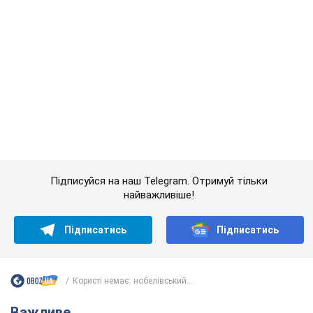
Значні штрафи і спеціальні полігони: як
проблему джипінгу вирішують за кордоном
Україні не завадить взяти приклад із країн Європи
8.08.2026 05:10
2,6 т.
На Прикарпатті після аномальної
спеки пройшла потужна злива:
дороги перетворились на річки.
Відео
Негода накрила Івано-Франківщину та
курортний Буковель