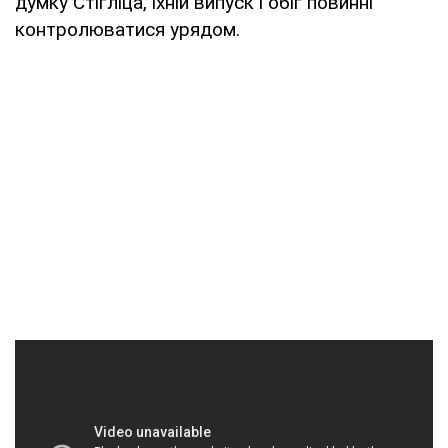
думку Стігліца, їхній випуск і обіг повинні
контролюватися урядом.