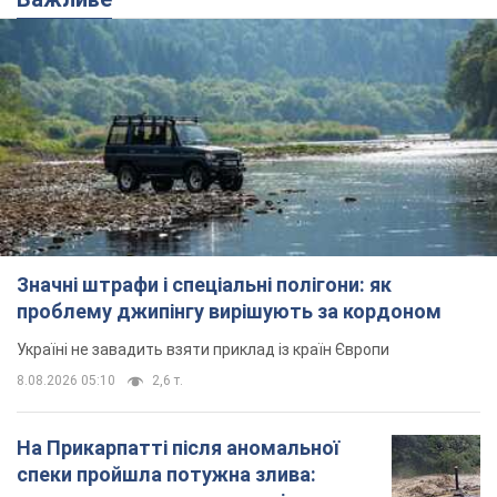
8.08.2026 09:27
37,3 т.
Жінці нарахували 729 тис. грн боргу
за газ через покази зіпсованого
лічильника: суддя ухвалив
неочікуване рішення
Чи треба платити борг через донарахування
8.08.2026 14:43
32,0 т.