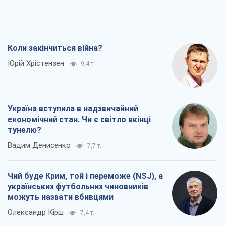
Леонід Невзлін
8,5 т.
Всі думки
Про компанію
Команда
Правова інформація
Політика конфіденційності
Реклама на сайті
Документи
Редакційна політика
Журналісти OBOZ.UA на місці
подій
OBOZ.UA
Політика