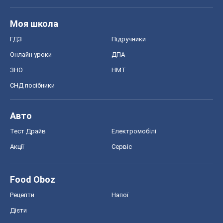
MedOboz
Новини медицини
MAMACLUB
Шоу
Афіша
Плітки
Краса
Мода
Жіночий журнал