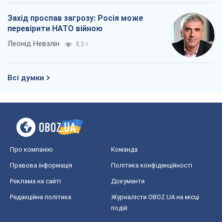
Світ
Розслідування
Блоги
Суспільство
Регіони України
Київ
Харків
Запоріжжя
Дніпро
Черкаси
Спорт
Футбол
Баскетбол
Хокей
Бокс
Формула-1
Моя школа
ГДЗ
Підручники