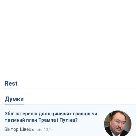
Олександр Левченко
17,1 т.
Ні зброї, ні людей: як Лукашенко будує
нову армію
Ігар Тишкевич
14,4 т.