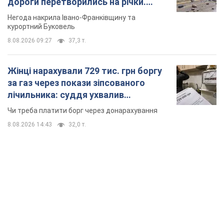
TOP NEWS
Росія стягнула під Москву три кола захисту
ППО: Зеленський пообіцяв "знаходити
технології" протидії
Президент заявив, що навіть посилена система
протиповітряної оборони РФ не гарантує захисту від