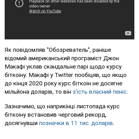
Як повідомляв "Обозреватель", раніше
відомий американський програміст Джон
Макафі уклав скандальне парі щодо курсу
біткоіну. Макафі у Twitter пообіцяв, що якщо
до кінця 2020 року курс біткоін не досягне
мільйона доларів, то він
з'їсть власний пеніс.
Зазначимо, що наприкінці листопада курс
біткоіну встановив черговий рекорд,
досягнувши
позначки в 11 тис. доларів
.