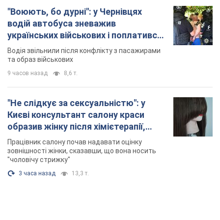
"Воюють, бо дурні": у Чернівцях
водій автобуса зневажив
українських військових і поплатився.
Відео
Водія звільнили після конфлікту з пасажирами
та образ військових
9 часов назад
8,6 т.
"Не слідкує за сексуальністю": у
Києві консультант салону краси
образив жінку після хімієтерапії,
розгорівся скандал. Фото
Працівник салону почав надавати оцінку
зовнішності жінки, сказавши, що вона носить
"чоловічу стрижку"
3 часа назад
13,3 т.