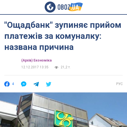
"Ощадбанк" зупиняє прийом
платежів за комуналку:
названа причина
(Архів) Економіка
12.12.2017 13:35
21,2 т.
4
РУС