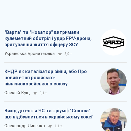
"Варта" та "Новатор" витримали
кулеметний обстріл і удар FPV-дрона,
врятувавши життя офіцеру ЗСУ
Українська Бронетехніка
3,0 т.
КНДР як каталізатор війни, або Про
новий етап російсько-
північнокорейського союзу
Олексій Кущ
3,1 т.
Вихід до еліти ЧС та тріумф "Сокола":
що відбувається в українському хокеї
Олександр Липенко
1,1 т.