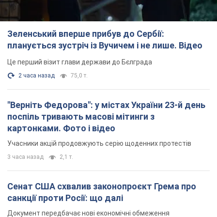
Зеленський вперше прибув до Сербії:
планується зустріч із Вучичем і не лише. Відео
Це перший візит глави держави до Бєлграда
2 часа назад
75,0 т.
"Верніть Федорова": у містах України 23-й день
поспіль тривають масові мітинги з
картонками. Фото і відео
Учасники акцій продовжують серію щоденних протестів
3 часа назад
2,1 т.
Сенат США схвалив законопроєкт Грема про
санкції проти Росії: що далі
Документ передбачає нові економічні обмеження