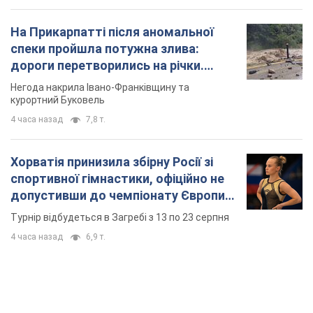
На Прикарпатті після аномальної
спеки пройшла потужна злива:
дороги перетворились на річки.
Відео
Негода накрила Івано-Франківщину та
курортний Буковель
4 часа назад
7,8 т.
Хорватія принизила збірну Росії зі
спортивної гімнастики, офіційно не
допустивши до чемпіонату Європи
основних спортсменів
Турнір відбудеться в Загребі з 13 по 23 серпня
4 часа назад
6,9 т.