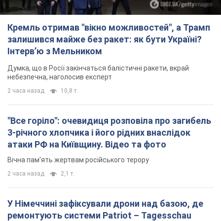
Кремль отримав "вікно можливостей", а Трамп
залишився майже без ракет: як бути Україні?
Інтерв’ю з Мельником
Думка, що в Росії закінчаться балістичні ракети, вкрай
небезпечна, наголосив експерт
2 часа назад
10,8 т.
"Все горіло": очевидиця розповіла про загибель
3-річного хлопчика і його рідних внаслідок
атаки РФ на Київщину. Відео та фото
Вічна пам'ять жертвам російського терору
2 часа назад
2,1 т.
У Німеччині зафіксували дрони над базою, де
ремонтують системи Patriot – Tagesschau