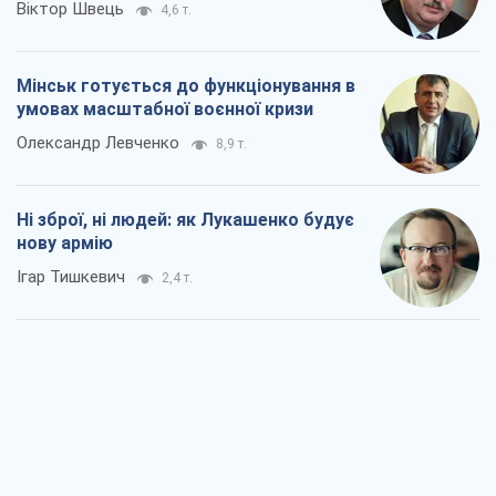
Віктор Швець
4,6 т.
Мінськ готується до функціонування в
умовах масштабної воєнної кризи
Олександр Левченко
8,9 т.
Ні зброї, ні людей: як Лукашенко будує
нову армію
Ігар Тишкевич
2,4 т.