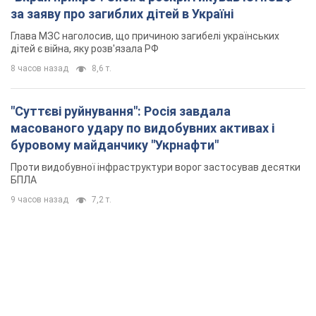
за заяву про загиблих дітей в Україні
Глава МЗС наголосив, що причиною загибелі українських
дітей є війна, яку розв'язала РФ
8 часов назад
8,6 т.
"Суттєві руйнування": Росія завдала
масованого удару по видобувних активах і
буровому майданчику "Укрнафти"
Проти видобувної інфраструктури ворог застосував десятки
БПЛА
9 часов назад
7,2 т.