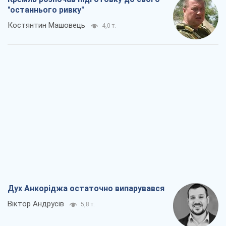
"останнього ривку"
Костянтин Машовець
4,0 т.
Дух Анкоріджа остаточно випарувався
Віктор Андрусів
5,8 т.