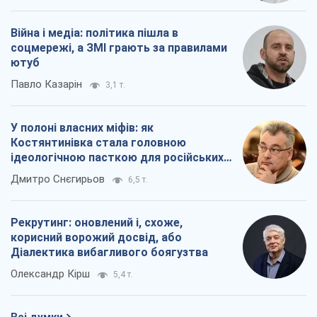
Війна і медіа: політика пішла в
соцмережі, а ЗМІ грають за правилами
ютуб
Павло Казарін
3,1 т.
У полоні власних міфів: як
Костянтинівка стала головною
ідеологічною пасткою для російських
окупантів
Дмитро Снєгирьов
6,5 т.
Рекрутинг: оновлений і, схоже,
корисний ворожий досвід, або
Діалектика вибагливого боягузтва
Олександр Кірш
5,4 т.