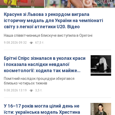
Красуня зі Львова з рекордом виграла
історичну медаль для України на чемпіонаті
світу з легкої атлетики U20. Відео
Наша співвітчизниця блискуче виступила в Орегоні
9.08.2026 09:32
67,5 т.
Брітні Спірс зізналася в уколах краси
і показала наслідки невдалої
косметології: ходила так майже
місяць
Помітний наслідок процедури зберігався
близько чотирьох тижнів
9.08.2026 13:19
3,5 т.
У 16–17 років могла цілий день не
їсти: українська модель Христина