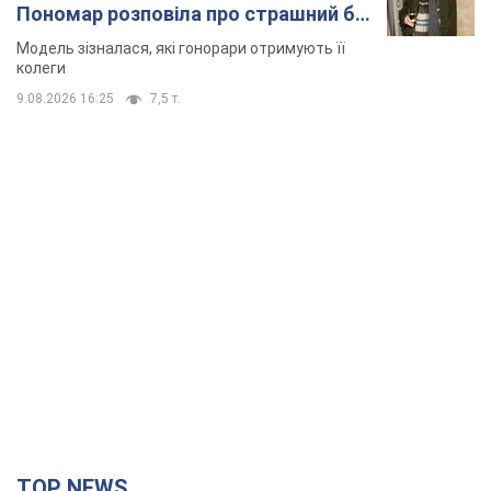
Пономар розповіла про страшний бік
модельної кар’єри
Модель зізналася, які гонорари отримують її
колеги
9.08.2026 16:25
7,5 т.
TOP NEWS