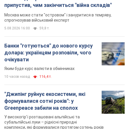
припустив, чим закінчиться "війна складів"
Москва може стати "островом" і зануритися в темряву,
спрогнозував військовий експерт
5.08.2026 16:00
59,8 т.
Банки "готуються" до нового курсу
долара: українцям розповіли, чого
очікувати
Яким буде курс валюти в обмінниках
10 часов назад
116,4 т.
"Джипінг руйнує екосистеми, які
формувалися сотні років": у
Greenpeace забили на сполох
У високогір'ї розташовані альпійські та
субальпійські луки – рідкісні природні
комплекси, які формувалися протягом сотень років