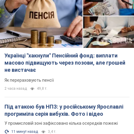
Українці "хакнули" Пенсійний фонд: виплати
масово підвищують через позови, але грошей
не вистачає
Як перераховують пенсії
2 часа назад
49,8 т.
Під атакою був НПЗ: у російському Ярославлі
прогриміла серія вибухів. Фото і відео
У промисловій зоні зафіксовано кілька осередків пожежі
11 минут назад
3,4 т.