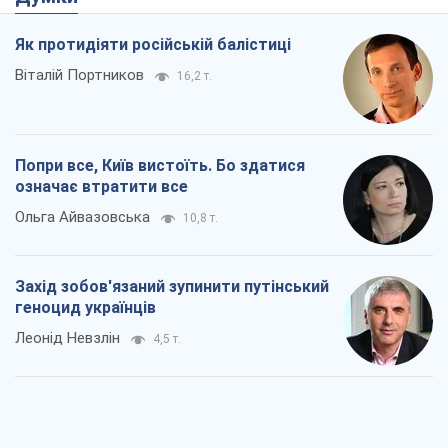
Як протидіяти російській балістиці
Віталій Портников
16,2 т.
Попри все, Київ вистоїть. Бо здатися
означає втратити все
Ольга Айвазовська
10,8 т.
Захід зобов'язаний зупинити путінський
геноцид українців
Леонід Невзлін
4,5 т.