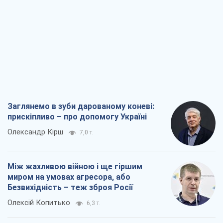
Заглянемо в зуби дарованому коневі:
прискіпливо – про допомогу Україні
Олександр Кірш
7,0 т.
Між жахливою війною і ще гіршим
миром на умовах агресора, або
Безвихідність – теж зброя Росії
Олексій Копитько
6,3 т.