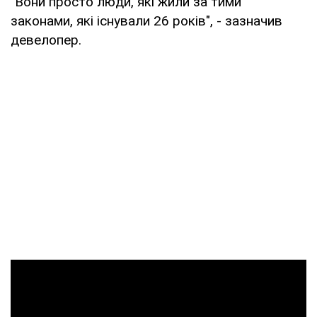
"Вони просто люди, які жили за тими
законами, які існували 26 років", - зазначив
девелопер.