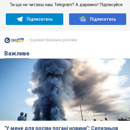
Ти ще не читаєш наш Telegram? А даремно! Підписуйся
Підписатись
Підписатись
Відомий бізнесмен розповів ...
Важливе
"У мене для росіян погані новини": Селезньов