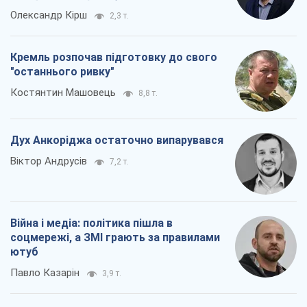
Всі думки
Про компанію
Команда
Правова інформація
Політика конфіденційності
Реклама на сайті
Документи
Редакційна політика
Журналісти OBOZ.UA на місці
подій
OBOZ.UA
Політика
Світ
Розслідування
Блоги
Суспільство