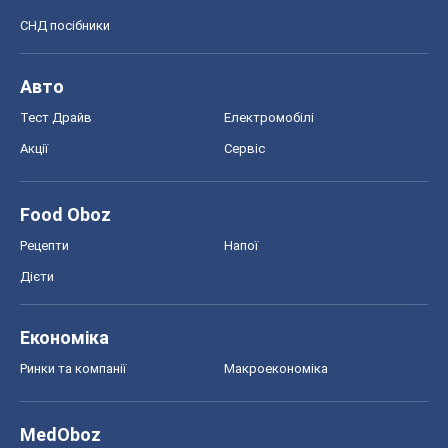
MedOboz
Новини медицини
MAMACLUB
Шоу
Афіша
Плітки
Краса
Мода
Жіночий журнал