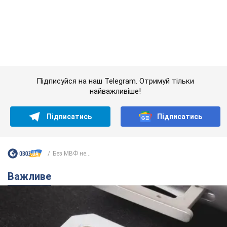
Українці масово переносять свої мобільні
номери на одного й того самого оператора: на
який найчастіше переходять
Мобільні тарифи досягли критичної межі
11 годин тому
65,9 т.
Українців планують виселяти з
квартир: "слуга народу" розповіла,
хто ухвалюватиме рішення про
знесення будинків
Чому хочуть зносити оселі українців