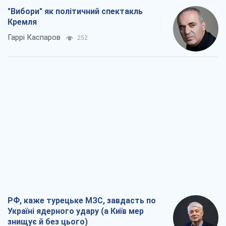
знищує й без цього)
Олександр Кірш
2,3 т.
Кремль розпочав підготовку до свого
"останнього ривку"
Костянтин Машовець
8,8 т.
Дух Анкоріджа остаточно випарувався
Віктор Андрусів
7,2 т.
Війна і медіа: політика пішла в
соцмережі, а ЗМІ грають за правилами
ютуб
Павло Казарін
3,9 т.