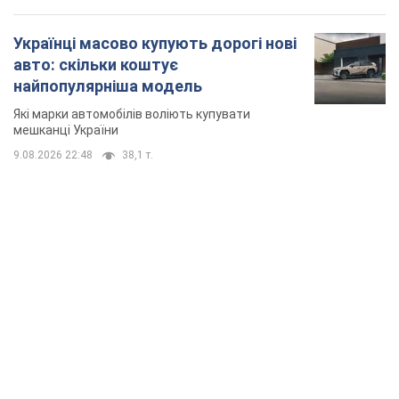
TOP NEWS
Путін не готовий завершувати війну: дві карти
Кремля, які потрібно вибити, щоб змінити його
думку. Інтерв’ю з Веселовським
Без зміни російських розрахунків швидкого завершення війни