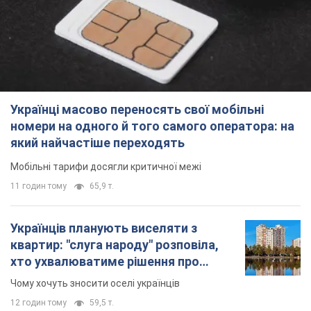
12 годин тому
59,5 т.
Українці масово купують дорогі нові
авто: скільки коштує
найпопулярніша модель
Які марки автомобілів воліють купувати
мешканці України
9.08.2026 22:48
38,1 т.