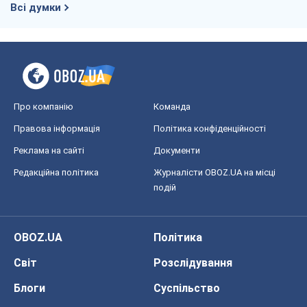
Регіони України
Київ
Харків
Запоріжжя
Дніпро
Черкаси
Спорт
Футбол
Баскетбол
Хокей
Бокс
Формула-1
Моя школа
ГДЗ
Підручники
Онлайн уроки
ДПА