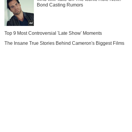
Підписуйся на наш Telegram. Отримуй тільки
найважливіше!
Підписатись
Підписатись
Без МВФ не...
Важливе