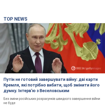
не буде
4 години тому
32,5 т.
Дрони атакували НПЗ у Нижньокамську: після
вибухів було видно дим. Відео
Місцеві активно публікували фото та відео
4 години тому
4,5 т.
Україна готує Чорнобиль до чергової спроби
вторгнення з боку Росії – медіа
Журналісти розповіли, що відбувається в зоні
6 годин тому
18,0 т.