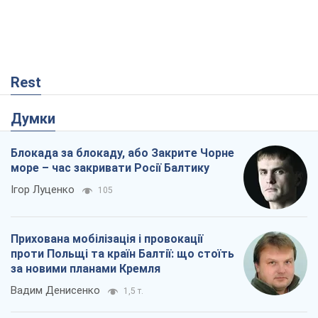
"Вибори" як політичний спектакль
Кремля
Гаррі Каспаров
252
РФ, каже турецьке МЗС, завдасть по
Україні ядерного удару (а Київ мер