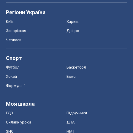
ЗНО
НМТ
СНД посібники
Авто
Тест Драйв
Електромобілі
Акції
Сервіс
Food Oboz
Рецепти
Напої
Дієти
Економіка
Ринки та компанії
Макроекономіка