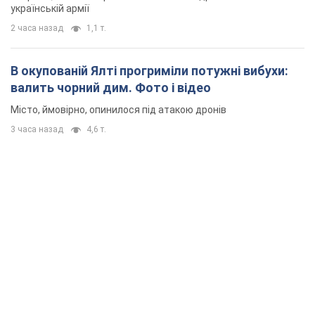
українській армії
2 часа назад
1,1 т.
В окупованій Ялті прогриміли потужні вибухи:
валить чорний дим. Фото і відео
Місто, ймовірно, опинилося під атакою дронів
3 часа назад
4,6 т.