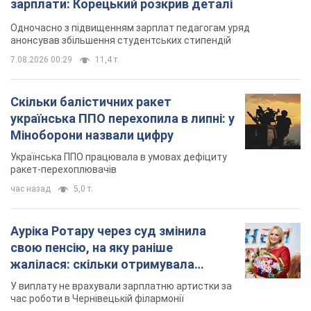
зарплати: Корецький розкрив деталі
Одночасно з підвищенням зарплат педагогам уряд
анонсував збільшення студентських стипендій
7.08.2026 00:29
11,4 т.
Скільки балістичних ракет
українська ППО перехопила в липні: у
Міноборони назвали цифру
Українська ППО працювала в умовах дефіциту
ракет-перехоплювачів
час назад
5,0 т.
Ауріка Ротару через суд змінила
свою пенсію, на яку раніше
жалілася: скільки отримувала
співачка
У виплату не врахували зарплатню артистки за
час роботи в Чернівецькій філармонії