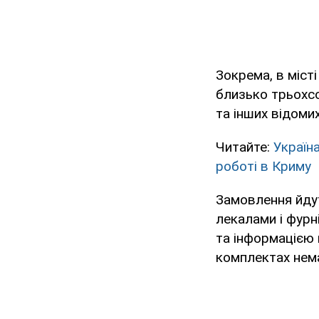
Зокрема, в міст
близько трьохсо
та інших відомих
Читайте:
Україн
роботі в Криму
Замовлення йдуть
лекалами і фур
та інформацією 
комплектах нем