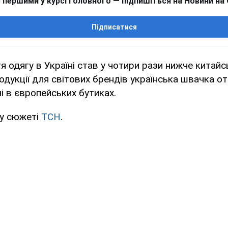
 першими у курсі головного — підпишіться на Новини на
Підписатися
я одягу в Україні став у чотири рази нижче китайсь
дукції для світових брендів українська швачка о
чі в європейських бутиках.
 у сюжеті
ТСН
.