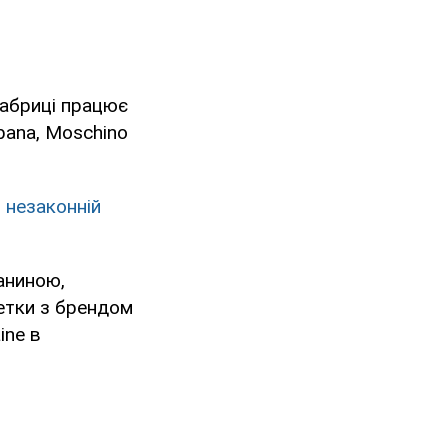
фабриці працює
bana, Moschino
 незаконній
каниною,
етки з брендом
ine в