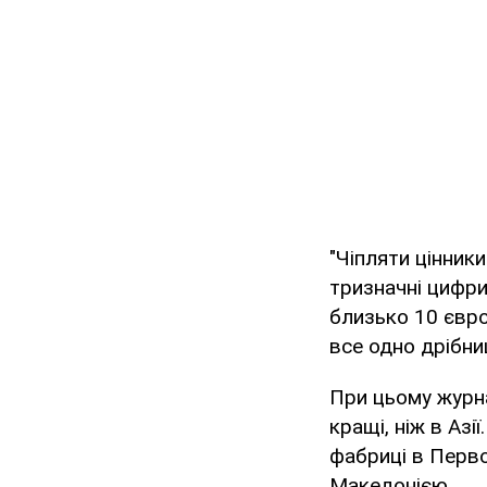
"Чіпляти цінник
тризначні цифри 
близько 10 євро
все одно дрібниц
При цьому журна
кращі, ніж в Азі
фабриці в Перво
Македонією.