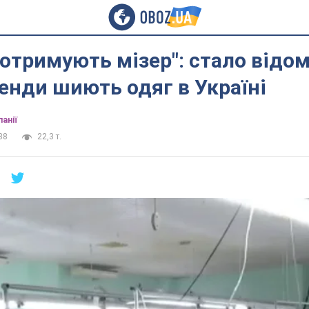
отримують мізер": стало відом
ренди шиють одяг в Україні
анії
38
22,3 т.