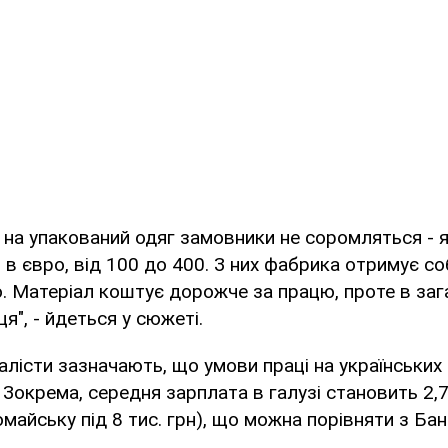
и на упакований одяг замовники не соромляться - 
в євро, від 100 до 400. З них фабрика отримує соб
. Матеріал коштує дорожче за працю, проте в загал
я", - йдеться у сюжеті.
лісти зазначають, що умови праці на українських
ї. Зокрема, середня зарплата в галузі становить 2,7
майську під 8 тис. грн), що можна порівняти з Ба