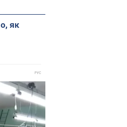
о, як
РУС