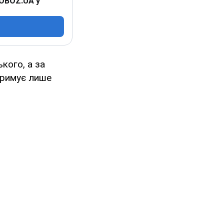
 OBOZ.UA у
кого, а за
тримує лише