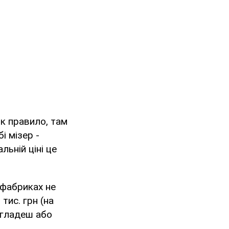
як правило, там
і мізер -
ьній ціні це
 фабриках не
 тис. грн (на
нгладеш або