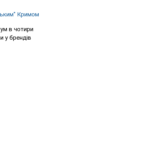
ським" Кримом
мум в чотири
и у брендів