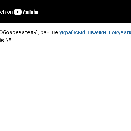
Обозреватель", раніше
українські швачки шокувал
ів №1.