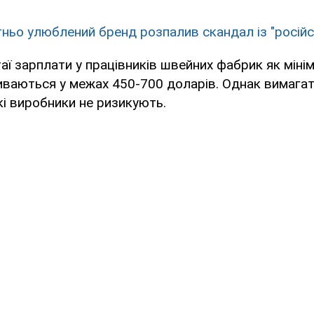
тньо улюблений бренд розпалив скандал із "росій
аї зарплати у працівників швейних фабрик як міні
иваються у межах 450-700 доларів. Однак вимагат
кі виробники не ризикують.