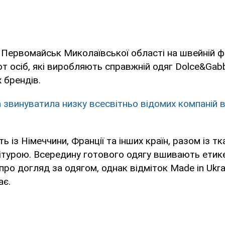
і Первомайськ Миколаївської області на швейній 
т осіб, які виробляють справжній одяг Dolce&Gab
 брендів.
а звинуватила низку всесвітньо відомих компаній в
 із Німеччини, Франції та інших країн, разом із т
нітурою. Всередину готового одягу вшивають етик
про догляд за одягом, однак відміток Made in Ukra
ає.