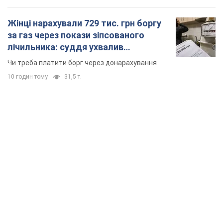
Жінці нарахували 729 тис. грн боргу
за газ через покази зіпсованого
лічильника: суддя ухвалив
неочікуване рішення
Чи треба платити борг через донарахування
10 годин тому
31,5 т.