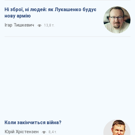
Ні зброї, ні людей: як Лукашенко будує
нову армію
Ігар Тишкевич
13,8 т.
Коли закінчиться війна?
Юрій Хрістензен
8,4 т.