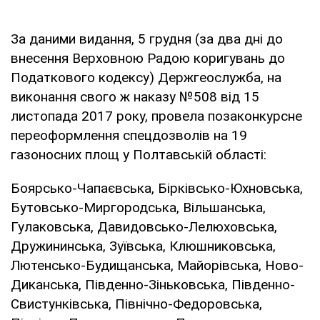
За даними видання, 5 грудня (за два дні до
внесення Верховною Радою коригувань до
Податкового кодексу) Держгеослужба, на
виконання свого ж наказу №508 від 15
листопада 2017 року, провела позаконкурсне
переоформлення спецдозволів на 19
газоносних площ у Полтавській області:
Боярсько-Чапаєвська, Бірківсько-Юхновська,
Бутовсько-Миргородська, Вільшанська,
Гулаковська, Давидовсько-Лелюховська,
Дружининська, Зуївська, Клюшниковська,
Лютенсько-Будищанська, Майорівська, Ново-
Диканська, Південно-Зіньковська, Південно-
Свистунківська, Північно-Федоровська,