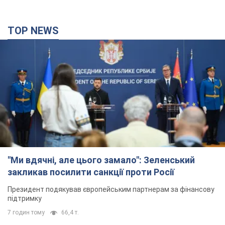
TOP NEWS
"Ми вдячні, але цього замало": Зеленський
закликав посилити санкції проти Росії
Президент подякував європейським партнерам за фінансову
підтримку
7 годин тому
66,4 т.