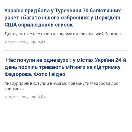
Україна придбала у Туреччини 70 балістичних
ракет і багато іншого озброєння: у Держдепі
США оприлюднили список
Держдеп вже поставив до відома американський Конгрес
4 години тому
9,8 т.
"Нас почули на одне вухо": у містах України 24-й
день поспіль тривають мітинги на підтримку
Федорова. Фото і відео
Антиурядові виступи з вимогою повернути Федорова досі
тривають
4 години тому
3,5 т.