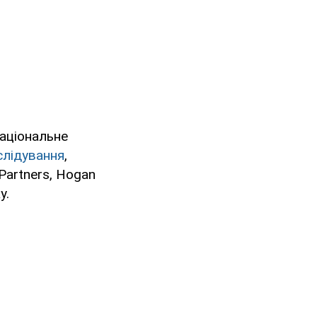
Національне
слідування
,
xPartners, Hogan
у.