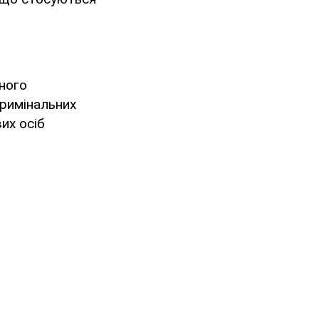
нного
кримінальних
их осіб