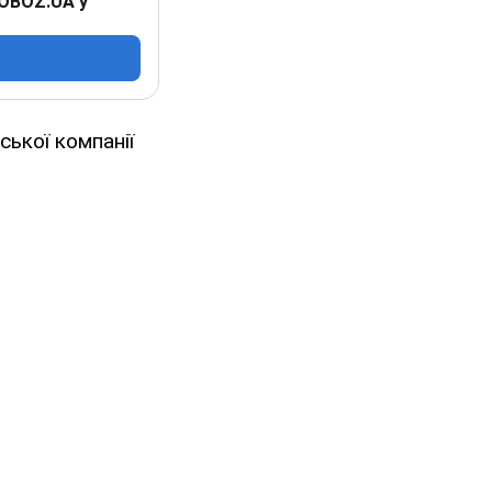
 OBOZ.UA у
ької компанії