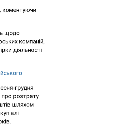
, коментуючи
нь щодо
рських компаній,
ірки діяльності
ойського
ресня-грудня
 про розтрату
штів шляхом
купівлі
ків.