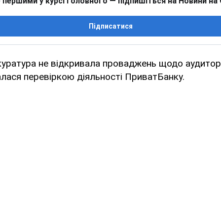
 першими у курсі головного — підпишіться на Новини на
Підписатися
уратура не відкривала проваджень щодо аудиторс
ймалася перевіркою діяльності ПриватБанку.