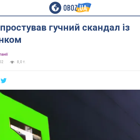
простував гучний скандал із
нком
анії
02
8,0 т.