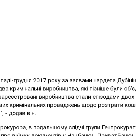
паді-грудня 2017 року за заявами нардепа Дубіні
ва кримінальні виробництва, які пізніше були об'єд
зареєстровані виробництва стали епізодами двох
вих кримінальних проваджень щодо розтрати кош
, - додав він.
рокурора, в подальшому слідчі групи Генпрокура
 про виїмку документів у Нацбанку і ПриватБанку