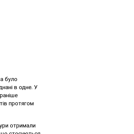
на було
нані в одне. У
 раніше
тів протягом
тури отримали
, що стосуються