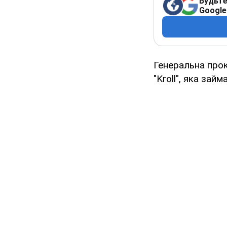
Будьте
Google
Генеральна прок
"Kroll", яка за