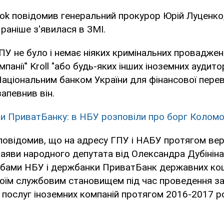
ook повідомив генеральний прокурор Юрій Луценко
 раніше з'явилася в ЗМІ.
ГПУ не було і немає ніяких кримінальних провадже
панії" Kroll "або будь-яких інших іноземних аудито
Національним банком України для фінансової перев
запевнив він.
и ПриватБанку: в НБУ розповіли про борг Колом
повідомив, що на адресу ГПУ і НАБУ протягом ве
аяви народного депутата від Олександра Дубініна
бами НБУ і держбанки ПриватБанк державних ко
оїм службовим становищем під час проведення за
 послуг іноземних компаній протягом 2016-2017 ро