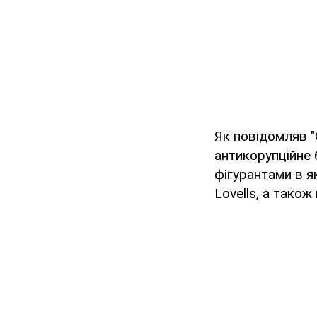
Як повідомляв "
антикорупційне
фігурантами в як
Lovells, а тако