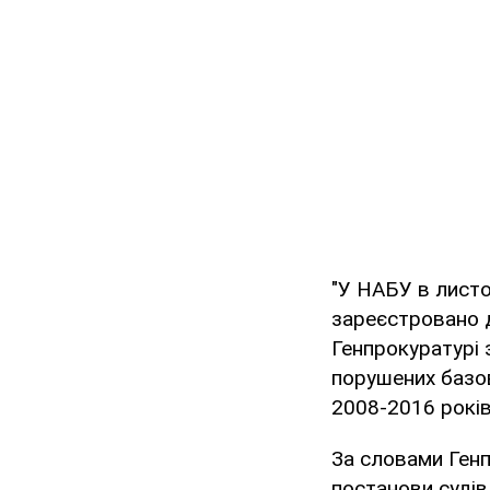
"У НАБУ в листо
зареєстровано д
Генпрокуратурі 
порушених базо
2008-2016 років"
За словами Генп
постанови судів