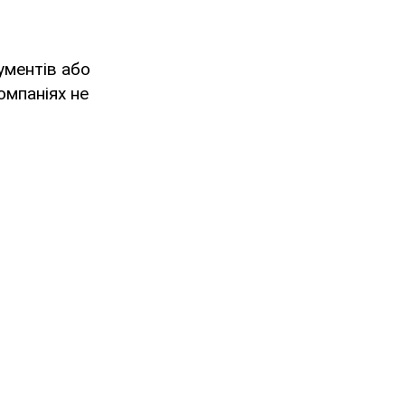
ументів або
компаніях не